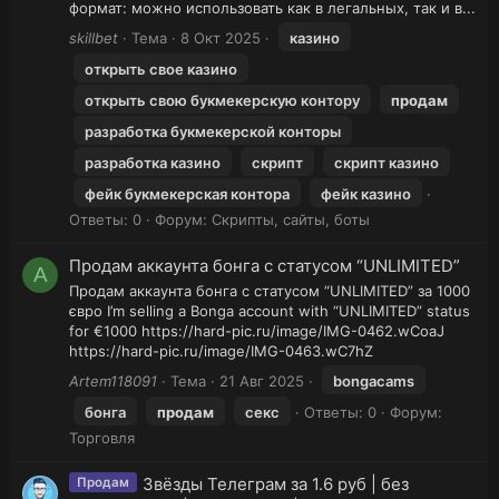
формат: можно использовать как в легальных, так и в...
skillbet
Тема
8 Окт 2025
казино
открыть свое казино
открыть свою букмекерскую контору
продам
разработка букмекерской конторы
разработка казино
скрипт
скрипт казино
фейк букмекерская контора
фейк казино
Ответы: 0
Форум:
Скрипты, сайты, боты
Продам аккаунта бонга с статусом “UNLIMITED”
A
Продам аккаунта бонга с статусом “UNLIMITED” за 1000
євро I’m selling a Bonga account with “UNLIMITED” status
for €1000 https://hard-pic.ru/image/IMG-0462.wCoaJ
https://hard-pic.ru/image/IMG-0463.wC7hZ
Artem118091
Тема
21 Авг 2025
bongacams
бонга
продам
секс
Ответы: 0
Форум:
Торговля
Звёзды Телеграм за 1.6 руб | без
Продам