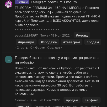
Telegram premium 1 mouth
Продам
TELEGRAM PREMIUM ЗА 145₽ НА 1 МЕСЯЦ ✅ Гарантия -
весь срок подписки, официальная покупка. ✅
Приобретаю на ВАШ аккаунт подписку своей ЛИЧНОЙ
картой. ✅ Подходит для ВСЕХ АККАУНТОВ, даже если
была подписка. - - - - - - - - - - - - - - - - - - - - - - - - - -
- - - - - - - - - - - - - - - - - - -...
padora1234567
Тема
19 Ноя 2022
#месяц
#премиум
#продажа
#телеграм
продам
Ответы: 0
Форум:
Соц. сети
Продам бота по серфингу и просмотра роликов
L
на Aviso.bz
Всем привет! Бот написан на Python. Бот работает с 1
аккаунтом, но можно сделать, чтобы работал с
несколькими аккаунтами. Продам все файлы на бота
включая сам код для возможной доработки. Бот за 10
часов максимум приносил 30 руб. Бот работает с
помощью эмуляции Хрома в фоновом режиме.
Консольный...
Lionner
Тема
28 Июн 2022
продам
серфинг
скрипт
Ответы: 0
Форум:
Скрипты, сайты, боты