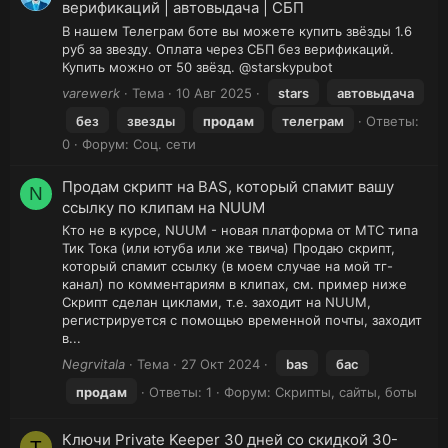
верификаций | автовыдача | СБП
В нашем Телеграм боте вы можете купить звёзды 1.6
руб за звезду. Оплата через СБП без верификаций.
Купить можно от 50 звёзд. @starskypubot
varewerk
Тема
10 Авг 2025
stars
автовыдача
без
звезды
продам
телеграм
Ответы:
0
Форум:
Соц. сети
Продам скрипт на BAS, который спамит вашу
N
ссылку по клипам на NUUM
Кто не в курсе, NUUM - новая платформа от МТС типа
Тик Тока (или ютуба или же твича) Продаю скрипт,
который спамит ссылку (в моем случае на мой тг-
канал) по комментариям в клипах, см. пример ниже
Скрипт сделан циклами, т.е. заходит на NUUM,
регистрируется с помощью временной почты, заходит
в...
Negrvitala
Тема
27 Окт 2024
bas
бас
продам
Ответы: 1
Форум:
Скрипты, сайты, боты
Ключи Private Keeper 30 дней со скидкой 30-
T