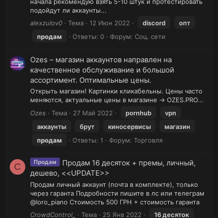
начала рекомендую взять 5-10 штук и протестировать
подойдут ли аккаунты...
alexzulov0
Тема
12 Июн 2022
discord
опт
продам
Ответы: 0
Форум:
Соц. сети
Ozes – магазин аккаунтов направлен на
качественное обслуживание и большой
ассортимент. Оптимальные цены.
Открыть магазин! Картинки кликабельны. Цены часто
меняются, актуальные цены в магазине -> OZES.PRO...
Ozes
Тема
27 Май 2022
pornhub
vpn
аккаунты
брут
киносервисы
магазин
продам
Ответы: 1
Форум:
Торговля
Продам 16 десяток + премы, личный,
Продам
C
дешево, <<UPDATE>>
Продам личный аккаунт (почта в комплекте), только
через гаранта Подробности пишите в лс или телеграм
@loro_piano Стоимость 500 ГРН + стоимость гаранта
CrowdControl_
Тема
25 Янв 2022
16 десяток