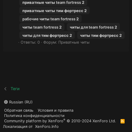
приватные
читы
team fortress
2
приватные
читы
тим
фортресс
2
рабочие
читы
team fortress
2
читы
team fortress
2
читы
для team fortress
2
читы
для
тим
фортресс
2
читы
тим
фортресс
2
Ответы: 0
Форум:
Приватные читы
Теги
Russian (RU)
Обратная связь
Условия и правила
Политика конфиденциальности
®
Community platform by XenForo
© 2010-2024 XenForo Ltd.
R
S
Локализация от
XenForo.Info
S