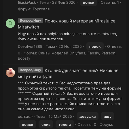
BlackHack
Тема
28 Фев 2026
поиск
Ответы: 1
Форум:
Торговля
Поиск новый материал Mirasjuice
Вопрос/Ищу
D
Miratwitch
Ищу новый пак onlyfans mirasjuice она же miratwitch,
буду очень признателен
Devolver1389
Тема
20 Ноя 2025
поиск
Ответы:
0
Форум:
Сливы моделей Onlyfans, Fansly, Patreon,
Boosty
Кто нибудь знает ее ник? Никак не
Вопрос/Ищу
могу найти фулл
*** Скрытый текст: У Вас недостаточно прав для
просмотра скрытого текста. Посетите тему на форуме!
*** *** Скрытый текст: У Вас недостаточно прав для
просмотра скрытого текста. Посетите тему на форуме!
*** у нее всякие разные фейк приватки в телеге а кто
она на самом деле интересно
dersarm
Тема
15 Май 2025
девушка
ищу
поиск
слив
телега
Ответы: 0
Форум: