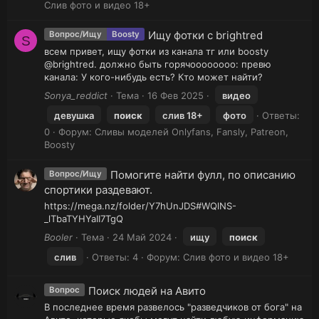
Слив фото и видео 18+
Ищу фотки с brightred
Вопрос/Ищу
Boosty
S
всем привет, ищу фотки из канала тг или boosty
@brightred. должно быть горячоооооооо: превю
канала: У кого-нибудь есть? Кто может найти?
Sonya_reddict
Тема
16 Фев 2025
видео
девушка
поиск
слив 18+
фото
Ответы:
0
Форум:
Сливы моделей Onlyfans, Fansly, Patreon,
Boosty
Помогите найти фулл, по описанию
Вопрос/Ищу
спортики раздевают.
https://mega.nz/folder/Y7hUnJDS#WQlNS-
_lTbaTYHYaII7TgQ
Booler
Тема
24 Май 2024
ищу
поиск
слив
Ответы: 4
Форум:
Слив фото и видео 18+
Поиск людей на Авито
Вопрос
В последнее время развелось "разведчиков от бога" на