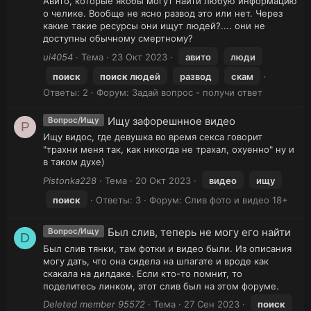
Авито, которые якобы могут найти любую информацию
о челике. Вообще не ясно развод это или нет. Через
какие такие ресурсы они ищут людей?.... они не
доступны обычному смертному?
ui4054
Тема
23 Окт 2023
авито
люди
поиск
поиск
людей
развод
скам
Ответы: 2
Форум:
Задай вопрос - получи ответ
Ищу зафорешнное видео
Вопрос/Ищу
P
Ищу видос, где девушка во время секса говорит
"трахни меня так, как никогда не трахал, охуенно" ну и
в таком духе)
Pistonka228
Тема
20 Окт 2023
видео
ищу
поиск
Ответы: 3
Форум:
Слив фото и видео 18+
Был слив, теперь не могу его найти
Вопрос/Ищу
D
Был слив тянки, там фотки и видео были. Из описания
могу дать, что она сидела на шпагате и вроде как
скакала на дилдаке. Если кто-то помнит, то
поделитесь линком, этот слив был на этом форуме.
Deleted member 95572
Тема
27 Сен 2023
поиск