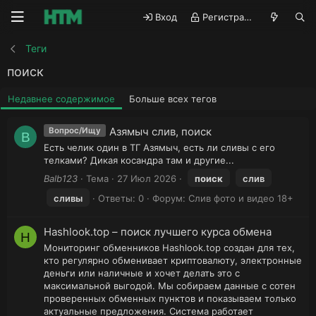
Вход
Регистрация
Теги
поиск
Недавнее содержимое
Больше всех тегов
Азямыч слив, поиск
Вопрос/Ищу
B
Есть челик один в ТГ Азямыч, есть ли сливы с его
телками? Дикая косандра там и другие...
Balb123
Тема
27 Июл 2026
поиск
слив
сливы
Ответы: 0
Форум:
Слив фото и видео 18+
Hashlook.top – поиск лучшего курса обмена
H
Мониторинг обменников Hashlook.top создан для тех,
кто регулярно обменивает криптовалюту, электронные
деньги или наличные и хочет делать это с
максимальной выгодой. Мы собираем данные с сотен
проверенных обменных пунктов и показываем только
актуальные предложения. Система работает