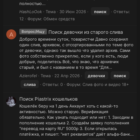
полностью...
HashLoOok
Тема
30 Июн 2026
поиск
Ответы:
12
Форум:
Обмен средств
Поиск девочки из старого слива
Вопрос/Ищу
A
Доброго времени суток, товаристчи Давно сохранил
один слив, архивом, с отсортированными по теме фото
от девочки, однако так вышло что удалил архив. Сами
фото собственно прикреплю, если у кого есть, люди
добрые, поделитесь Всё, что знаю, что архивчик
старый, и был с названием в то время "Для...
Azierofel
Тема
22 Апр 2026
девочки
поиск
слива
Ответы: 0
Форум:
Слив фото и видео 18+
Поиск Piastrix кошельков
Кошелёк беру на 1 день Аккаунт хоть с какой-то
активностью. Можно старую. Верификация
обязательно. Как узнать подходит или нет: 1. Заходим в
пополнение кошелька 2. Создаём заявку пополнения
"перевод на карту RU" 5000р 3. Если открылась
платёжка, и пишет: "нет реквизитов" даёт альфа-банк...