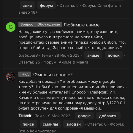
слив
форум
Ответы: 5
Форум:
Слив фото и
видео 18+
Любимые аниме
Вопрос
Обсуждение
G
Народ, какие у вас любимые аниме, хочу заценить,
вообще ничего интересного не могу найти,
предпочитаю старые аниме типажа ковбой бибоп, гто,
голден бой и т.д. Заранее спасибо, что поделились ?
Gleboba19
Тема
28 Июн 2023
аниме
поиск
Ответы: 25
Форум:
Аниме & Манга
?Эмодзи в google?
Гайд
Как добавить эмодзи ? к отображаемому в google
тексту? Чтобы было приятнее читать и чтобы привлечь
к нему больше читателей? Способ 1 (лайфхак) ? 1.
Качаем и ставим демку персонального поиска отсюда,
на его страничке по локальному адресу http://127.0.0.1
будет доступен для копирования мышкой...
Talomir
Тема
9 Май 2022
google
добавить
поиск
смайлы
эмодзи
Ответы: 0
Форум:
Все о Компьютерах