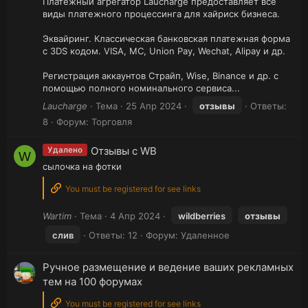
Платежный агрегатор Laucharge предоставляет все
виды платежного процессинга для хайриск бизнеса.
Эквайринг. Классическая банковская платежная форма
с 3DS кодом. VISA, MC, Union Pay, Wechat, Alipay и др.
Регистрация аккаунтов Страйп, Wise, Binance и др. с
помощью полного номинального сервиса...
Laucharge
Тема
25 Апр 2024
отзывы
Ответы:
8
Форум:
Торговля
Отзывы с WB
Удалено
W
сылочка на фотки
You must be registered for see links
Wartim
Тема
4 Апр 2024
wildberries
отзывы
слив
Ответы: 12
Форум:
Удаленное
Ручное размещение и ведение ваших рекламных
тем на 100 форумах
You must be registered for see links