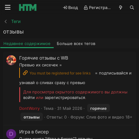
Вход
Регистрация
Теги
отзывы
Недавнее содержимое
Больше всех тегов
Горячие отзывы с WB
Превью их сисечек =
= подписывайся и
You must be registered for see links
узнавай о сливах сразу с превью
Для просмотра скрытого содержимого вы должны
войти
или
зарегистрироваться
.
DontWorry
Тема
31 Май 2026
горячие
отзывы
Ответы: 0
Форум:
Слив фото и видео 18+
Игра в бисер
D
О чем книга "Игра в бисер"? отзывы