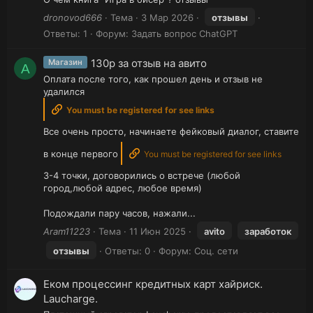
dronovod666
Тема
3 Мар 2026
отзывы
Ответы: 1
Форум:
Задать вопрос ChatGPT
130р за отзыв на авито
Магазин
A
Оплата после того, как прошел день и отзыв не
удалился
You must be registered for see links
Все очень просто, начинаете фейковый диалог, ставите
в конце первого
You must be registered for see links
3-4 точки, договорились о встрече (любой
город,любой адрес, любое время)
Подождали пару часов, нажали...
Aram11223
Тема
11 Июн 2025
avito
заработок
отзывы
Ответы: 0
Форум:
Соц. сети
Еком процессинг кредитных карт хайриск.
Laucharge.