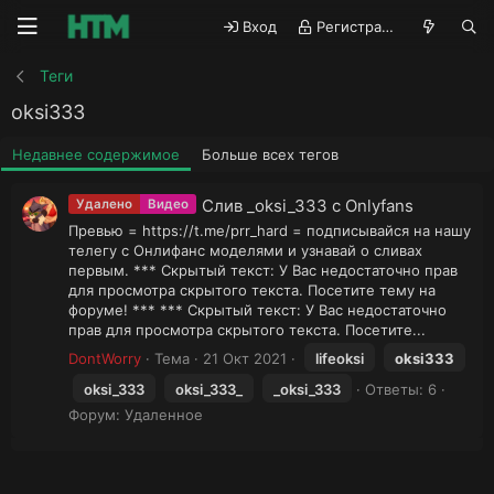
Вход
Регистрация
Теги
oksi333
Недавнее содержимое
Больше всех тегов
Слив _oksi_333 с Onlyfans
Удалено
Видео
Превью = https://t.me/prr_hard = подписывайся на нашу
телегу с Онлифанс моделями и узнавай о сливах
первым. *** Скрытый текст: У Вас недостаточно прав
для просмотра скрытого текста. Посетите тему на
форуме! *** *** Скрытый текст: У Вас недостаточно
прав для просмотра скрытого текста. Посетите...
DontWorry
Тема
21 Окт 2021
lifeoksi
oksi333
oksi_333
oksi_333_
_oksi_333
Ответы: 6
Форум:
Удаленное