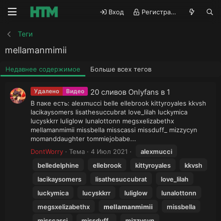
Вход
Регистрация
Теги
mellamanmimii
Недавнее содержимое
Больше всех тегов
20 сливов Onlyfans в 1
Удалено
Видео
В паке есть: alexmucci belle ellebrook kittyroyales kkvsh
lacikaysomers lisathesuccubrat love_lilah luckymica
lucyskkrr luliglow lunalottonn megsxelizabethx
mellamanmimii missbella misscassi missduff_ mizzycyn
momanddaughter tommiejobabe...
DontWorry
Тема
4 Июл 2021
alexmucci
belledelphine
ellebrook
kittyroyales
kkvsh
lacikaysomers
lisathesuccubrat
love_lilah
luckymica
lucyskkrr
luliglow
lunalottonn
megsxelizabethx
mellamanmimii
missbella
misscassi
missduff_
mizzycyn