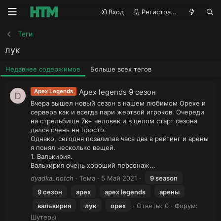
Вход
Регистрация
Теги
лук
Недавнее содержимое
Больше всех тегов
Apex legends 9 сезон
Apex Legends
D
Вчера вышел новый сезон в нашем любимом Орехе и
сервера как и всегда пари жертвой игроков. Очереди
на стрельбище 7к+ человек и в целом старт сезона
дался очень не просто.
Однако, сегодня позалипав часа два в рейтинг и арены
я понял несколько вещей.
1. Валькирия.
Валькирия очень хороший персонаж...
dyadka_notch
Тема
5 Май 2021
9 season
9 сезон
apex
apex legends
арены
валькирия
лук
орех
Ответы: 0
Форум:
Шутеры