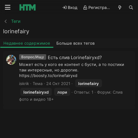
Вход
Регистрация
Теги
lorinefairy
Недавнее содержимое
Больше всех тегов
Есть слив Lorinefairyxd?
Вопрос/Ищу
Может есть у кого ее контент с бусти, а то постики
там интересные, но дорогие.
https://boosty.to/lorinefairyxd
iskrik
Тема
24 Окт 2021
lorinefairy
lorinefairy
xd
лори
Ответы: 1
Форум:
Слив
фото и видео 18+