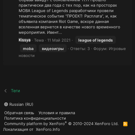
практически два года с тех пор, как на просторах
MOBA League of Legends разработчики провели
тематическое событие “ПРОЕКТ: Расплата”, и, как
объявила компания Riot Game, вскоре данная
вселенная вернется в качестве нового временного
мероприятия. Ивент...
Kissya
Тема
11 Май 2021
league
of
legends
moba
видеоигры
Ответы: 3
Форум:
Игровые
новости
Теги
Russian (RU)
Обратная связь
Условия и правила
Политика конфиденциальности
®
Community platform by XenForo
© 2010-2024 XenForo Ltd.
R
S
Локализация от
XenForo.Info
S