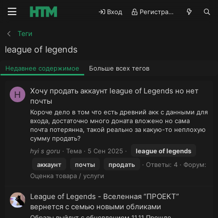
Вход
Регистрация
Теги
league of legends
Недавнее содержимое
Больше всех тегов
Хочу продать аккаунт league of Legends но нет
H
почты
Короче дело в том что есть древний акк с данными для
входа, достаточно много доната вложено но сама
почта потерянна, такой реально за какую-то неплохую
сумму продать?
hyi s goru
Тема
5 Сен 2025
league
of
legends
аккаунт
почты
продать
Ответы: 4
Форум:
Оценка товара / услуги
League of Legends - Вселенная “ПРОЕКТ”
вернется с семью новыми обликами
Образы выйдут с обновлением 11.11 Прошло