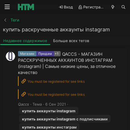
Вход
Регистрация
Теги
купить раскрученные аккаунты instagram
Недавнее содержимое
Больше всех тегов
QACCS - МАГАЗИН
Магазин
Продам
+1
РАССКРУЧЕННЫХ АККАУНТОВ ИНСТАГРАМ
(instagram) | Самые низкие цены, за отличное
качество
You must be registered for see links
You must be registered for see links
Qaccs
Тема
6 Сен 2021
купить
аккаунты
instagram
купить
аккаунты
instagram
с подписчиками
купить
аккаунты
инстаграм