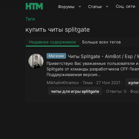
Соц. сети
Форумы
Статьи
Теги
купить читы splitgate
Недавнее содержимое
Больше всех тегов
Читы Splitgate - AimBot / Esp / 
Магазин
Приветствую Вас уважаемые пользователи и
Splitgate от команды разработчиков C
Поддерживаемая версия...
Mikhail•Khramov
Тема
27 Ноя 2021
купи
читы
для игры
splitgate
Ответы: 0
Фор