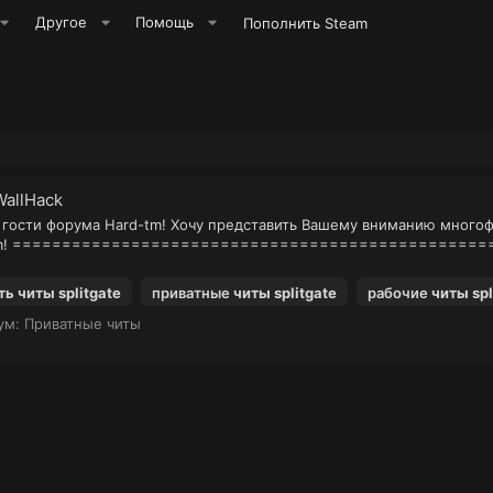
Другое
Помощь
Пополнить Steam
WallHack
 гости форума Hard-tm! Хочу представить Вашему вниманию много
FF-Team! ==============================================
ть
читы
splitgate
приватные
читы
splitgate
рабочие
читы
spl
ум:
Приватные читы