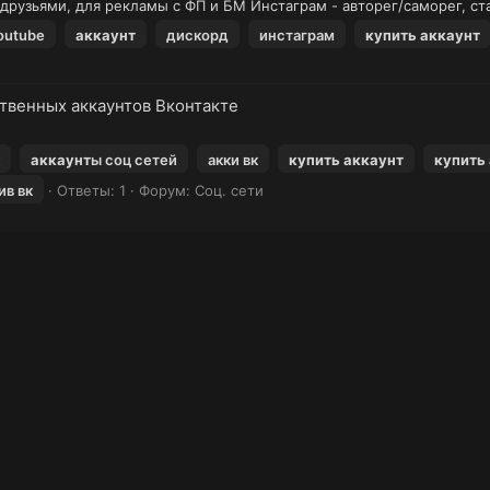
 друзьями, для рекламы с ФП и БМ Инстаграм - авторег/саморег, ста
outube
аккаунт
дискорд
инстаграм
купить
аккаунт
ственных аккаунтов Вконтакте
аккаунт
ы соц сетей
акки вк
купить
аккаунт
купить
ив вк
Ответы: 1
Форум:
Соц. сети