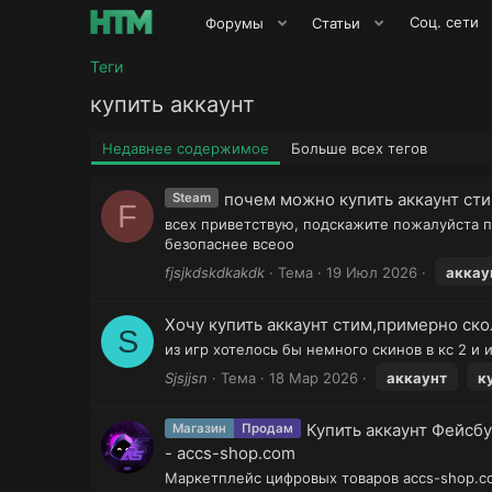
Соц. сети
Форумы
Статьи
Теги
купить аккаунт
Недавнее содержимое
Больше всех тегов
почем можно купить аккаунт ст
Steam
F
всех приветствую, подскажите пожалуйста п
безопаснее всеоо
fjsjkdskdkakdk
Тема
19 Июл 2026
аккау
Хочу купить аккаунт стим,примерно ско
S
из игр хотелось бы немного скинов в кс 2 и
Sjsjjsn
Тема
18 Мар 2026
аккаунт
к
Купить аккаунт Фейсбу
Магазин
Продам
- accs-shop.com
Маркетплейс цифровых товаров accs-shop.co