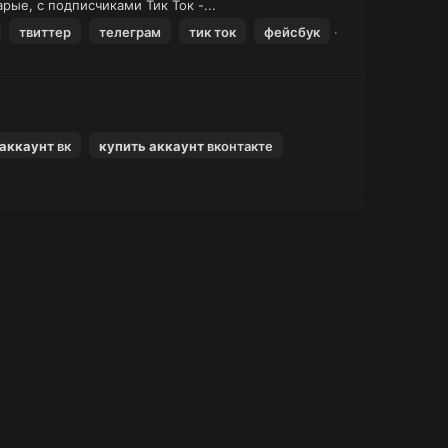
рые, с подписчиками Тик Ток -...
твиттер
телеграм
тик ток
фейсбук
аккаунт
вк
купить
аккаунт
вконтакте