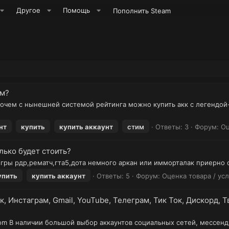
Другое
Помощь
Пополнить Steam
им?
очем с нынешней системой рейтинга можно купить акк с легендой
нт
купить
купить
аккаунт
стим
Ответы: 3
Форум:
Оц
лько будет стоить?
 игры рдр,рематч,гта5,дота немного аркан или имморталак приерно 
упить
купить
аккаунт
Ответы: 5
Форум:
Оценка товара / ус
к, Инстаграм, Gmail, YouTube, Телеграм, Тик Ток, Дискорд,
m В наличии большой выбор аккаунтов социальных сетей, мессендже