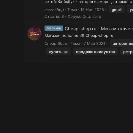
сетей: Фейсбук - авторег/саморег, старые, с
accs-shop
Тема
15 Ноя 2025
gmail
y
Ответы: 8
Форум:
Соц. сети
Сheap-shop.ru - Магазин каче
Магазин
Магазин пополнен!!! Сheap-shop.ru
Cheap Shop
Тема
7 Май 2021
авторег вк
купить
вк
продажа
аккаунт
ов
ретр