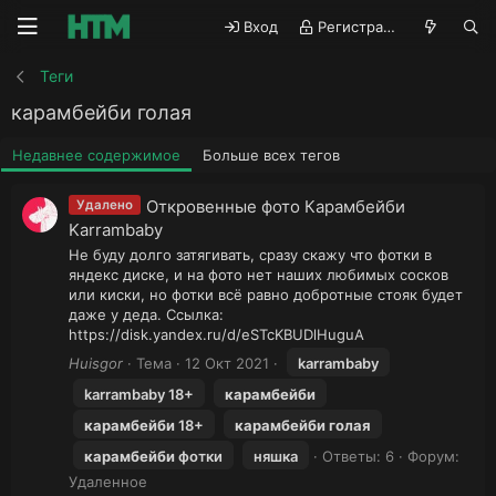
Вход
Регистрация
Теги
карамбейби голая
Недавнее содержимое
Больше всех тегов
Откровенные фото Карамбейби
Удалено
Karrambaby
Не буду долго затягивать, сразу скажу что фотки в
яндекс диске, и на фото нет наших любимых сосков
или киски, но фотки всё равно добротные стояк будет
даже у деда. Ссылка:
https://disk.yandex.ru/d/eSTcKBUDlHuguA
Huisgor
Тема
12 Окт 2021
karrambaby
karrambaby 18+
карамбейби
карамбейби
18+
карамбейби
голая
карамбейби
фотки
няшка
Ответы: 6
Форум:
Удаленное