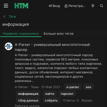
Вход
Регистрация
Теги
информация
Недавнее содержимое
Больше всех тегов
A-Parser - универсальный многопоточный
парсер
A-Parser - универсальный многопоточный парсер
поисковых систем, сервисов SEO метрик, поисковых
запросов и подсказок, контента любого типа (картинки,
текст, видео), каталогов (парсинг любых контактных
данных), досок объявлений, интернет-магазинов,
социальных сетей, мессенджеров и других
различных...
A-Parser
Тема
31 Май 2021
a-parser
seo
информация
найти
парсинг
сбор данных
собрать
Ответы: 0
Форум:
Работа и услуги