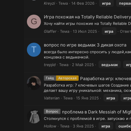
Kreyzi
Тема
14 Фев 2026
игра
перва
Игра похожая на Totally Reliable Delivery
G
Хочу найти игры похожие на Totally Reliabl
Glaffer
Тема
13 Июл 2025
игра
Ответ
вопрос по игре ведьмак 3 дикая охота
T
всегда было интересно спросить у людей,как
концовка с ведьмачкой.
trepjid
Тема
2 Май 2025
ведьмак
иг
Разработка игр: ключе
Гайд
Авторская
Разработка игр: 7 ключевых шагов Создание
делает вашу игру уникальной: механика, сюж
Valterian
Тема
15 Янв 2025
игра
игр
проблема в Dark Messiah of Mig
Вопрос
Столкнулся с проблемой в игре. запускаю и 
HoIIow
Тема
3 Янв 2025
игра
ошибк