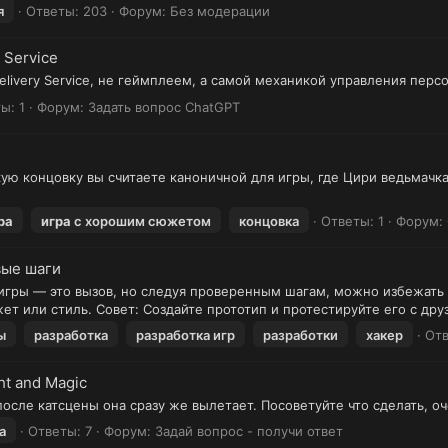
я
Ответы: 203
Форум:
Без модерации
 Service
e Delivery Service, не геймплеем, а самой механикой управления пе
ы: 1
Форум:
Задать вопрос ChatGPT
ую концовку вы считаете каноничной для игры, где Цири ведьмачка
ра
игра
с хорошим сюжетом
концовка
Ответы: 1
Форум:
вые шаги
 игры — это вызов, но следуя проверенным шагам, можно избежать 
ет или стиль. Совет: Создайте прототип и протестируйте его с друз
ы
разработка
разработка игр
разработки
хакер
Отв
ht and Magic
после катсцены она сразу же вылетает. Посоветуйте что сделать, о
а
Ответы: 7
Форум:
Задай вопрос - получи ответ