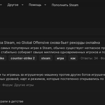
Другое
Помощь
Пополнить Steam
ра Steam, но Global Offensive снова бьет рекорды онлайна
 самых популярных играх в Steam, обычно существует негласное пр
кт стабильно собирает свыше миллиона одновременных игроков и п
ike
counter-strike 2
steam
игра
как
Ответы: 34
Фо
Там ты играешь за игрушечную машинку против других ботов игрушеч
ых уровней, карт и режимов, которые постепенно открывались по 
Форум:
Другие игры
грали в детстве