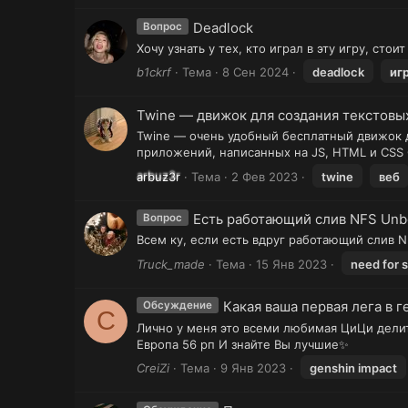
Deadlock
Вопрос
Хочу узнать у тех, кто играл в эту игру, сто
b1ckrf
Тема
8 Сен 2024
deadlock
иг
Twine — движок для создания текстовы
Twine — очень удобный бесплатный движок д
приложений, написанных на JS, HTML и CSS 
arbuz3r
Тема
2 Фев 2023
twine
веб
Есть работающий слив NFS Un
Вопрос
Всем ку, если есть вдруг работающий слив 
Truck_made
Тема
15 Янв 2023
need for 
Какая ваша первая лега в 
Обсуждение
C
Лично у меня это всеми любимая ЦиЦи делите
Европа 56 рп И знайте Вы лучшие✨
CreiZi
Тема
9 Янв 2023
genshin impact