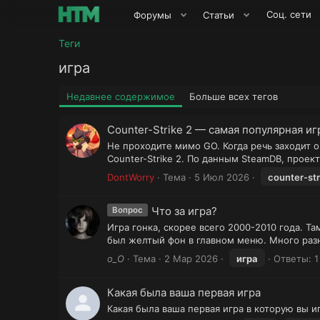
Соц. сети
Форумы
Статьи
Теги
игра
Недавнее содержимое
Больше всех тегов
Counter-Strike 2 — самая популярная иг
Не проходите мимо GO. Когда речь заходит о
Counter-Strike 2. По данным SteamDB, прое
DontWorry
Тема
5 Июл 2026
counter-str
Что за игра?
Вопрос
Игра гонка, скорее всего 2000-2010 года. 
был желтый фон в главном меню. Много разн
о_O
Тема
2 Мар 2026
игра
Ответы: 1
Какая была ваша первая игра
Какая была ваша первая игра в которую вы и