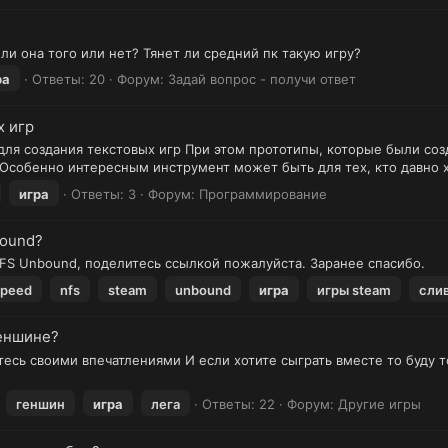
ит ли она того или нет? Тянет ли средний пк такую игру?
ра
Ответы: 20
Форум:
Задай вопрос - получи ответ
х игр
ля создания текстовых игр При этом прототипы, которые были созд
Особенно интересным инструмент может быть для тех, кто давно х
игра
Ответы: 3
Форум:
Программирование
bound?
NFS Unbound, поделитесь ссылкой пожалуйста. Заранее спасибо.
speed
nfs
steam
unbound
игра
игры steam
сли
геншине?
сь своими впечатлениями И если хотите сыграть вместе то буду то
геншин
игра
лега
Ответы: 22
Форум:
Другие игры