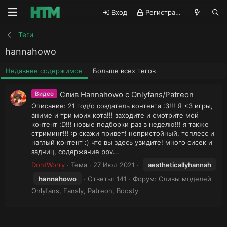
Вход
Регистрация
Теги
hannahowo
Недавнее содержимое
Больше всех тегов
Слив Hannahowo с Onlyfans/Patreon
Видео
Описание: 21 год/о создатель контента :3!!! Я <3 игры,
аниме и три моих кота!!! заходите и смотрите мой
контент ;D!!! новые подборки раз в неделю!!! я также
стриминг!!! :p скажи привет! непристойный, топлесс и
наглый контент :) что вы здесь увидите! много сисек и
задниц, содержание ppv...
DontWorry
Тема
27 Июл 2021
aestheticallyhannah
hannahowo
Ответы: 141
Форум:
Сливы моделей
Onlyfans, Fansly, Patreon, Boosty