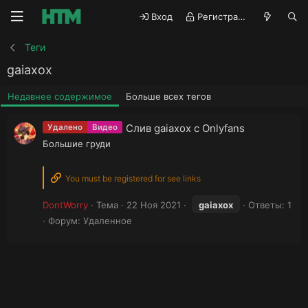
Вход
Регистрация
Теги
gaiaxox
Недавнее содержимое
Больше всех тегов
Слив gaiaxox с Onlyfans
Удалено
Видео
Большие груди
You must be registered for see links
DontWorry
Тема
22 Ноя 2021
gaiaxox
Ответы: 1
Форум:
Удаленное