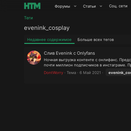
Соц. сети
Форумы
Статьи
Теги
evenink_cosplay
Недавнее содержимое
Больше всех тегов
Слив Evenink с Onlyfans
Ночная выгрузка контенте с онлифанс. Пред
почти миллион подписчиков в инстаграме. П
DontWorry
Тема
6 Май 2021
evenink_co