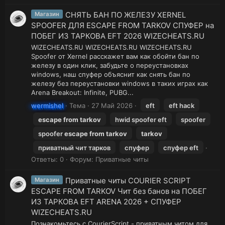
СНЯТЬ БАН ПО ЖЕЛЕЗУ XERNEL
Магазин
SPOOFER ДЛЯ ESCAPE FROM TARKOV СПУФЕР на
ПОБЕГ ИЗ ТАРКОВА EFT 2026 WIZECHEATS.RU
WIZECHEATS.RU WIZECHEATS.RU WIZECHEATS.RU
Spoofer от Xernel расскажет вам как обойти бан по
железу в один клик, забудьте о переустановках
windows, наш спуфер объяснит как снять бан по
железу без переустановки windows в таких играх как
Arena Breakout: Infinite, PUBG...
wermishel
Тема
27 Май 2026
eft
eft hack
escape
from
tarkov
hwid spoofer eft
spoofer
spoofer
escape
from
tarkov
tarkov
приватный чит тарков
спуфер
спуфер eft
Ответы: 0
Форум:
Приватные читы
Приватные читы COURIER SCRIPT
Магазин
ESCAPE FROM TARKOV Чит без банов на ПОБЕГ
ИЗ ТАРКОВА EFT ARENA 2026 + СПУФЕР
WIZECHEATS.RU
Познакомьтесь с CourierScript - приватным читом для