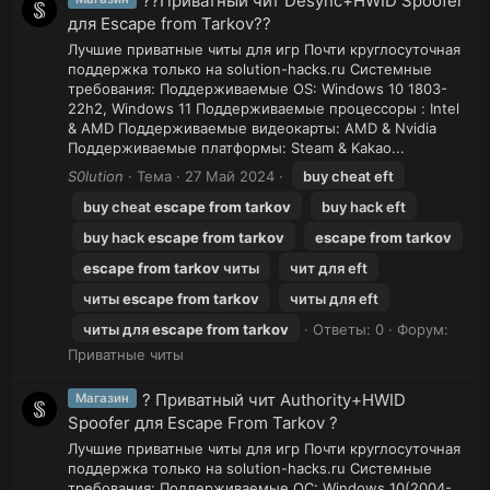
?‍?Приватный чит Desync+HWID Spoofer
для Escape from Tarkov?‍?
Лучшие приватные читы для игр Почти круглосуточная
поддержка только на solution-hacks.ru Системные
требования: Поддерживаемые OS: Windows 10 1803-
22h2, Windows 11 Поддерживаемые процессоры : Intel
& AMD Поддерживаемые видеокарты: AMD & Nvidia
Поддерживаемые платформы: Steam & Kakao...
S0lution
Тема
27 Май 2024
buy cheat eft
buy cheat
escape
from
tarkov
buy hack eft
buy hack
escape
from
tarkov
escape
from
tarkov
escape
from
tarkov
читы
чит для eft
читы
escape
from
tarkov
читы для eft
читы для
escape
from
tarkov
Ответы: 0
Форум:
Приватные читы
? Приватный чит Authority+HWID
Магазин
Spoofer для Escape From Tarkov ?
Лучшие приватные читы для игр Почти круглосуточная
поддержка только на solution-hacks.ru Системные
требования: Поддерживаемые ОС: Windows 10(2004-