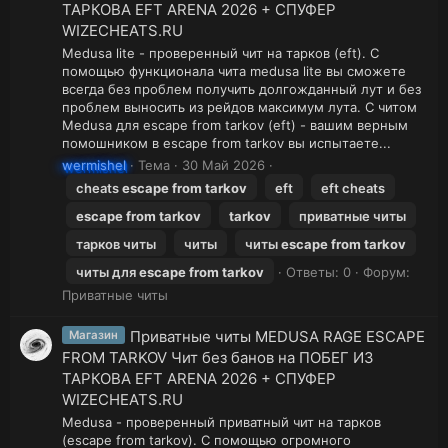
ТАРКОВА EFT ARENA 2026 + СПУФЕР
WIZECHEATS.RU
Medusa lite - проверенный чит на тарков (eft). С
помощью функционала чита medusa lite вы сможете
всегда без проблем получить долгожданный лут и без
проблем выносить из рейдов максимум лута. С читом
Medusa для escape from tarkov (eft) - вашим верным
помошником в escape from tarkov вы испытаете...
wermishel
Тема
30 Май 2026
cheats
escape
from
tarkov
eft
eft cheats
escape
from
tarkov
tarkov
приватные читы
тарков читы
читы
читы
escape
from
tarkov
читы для
escape
from
tarkov
Ответы: 0
Форум:
Приватные читы
Приватные читы MEDUSA RAGE ESCAPE
Магазин
FROM TARKOV Чит без банов на ПОБЕГ ИЗ
ТАРКОВА EFT ARENA 2026 + СПУФЕР
WIZECHEATS.RU
Medusa - проверенный приватный чит на тарков
(escape from tarkov). С помощью огромного