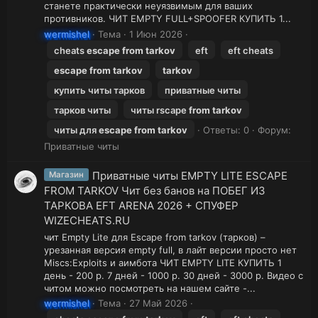
станете практически неуязвимым для ваших
противников. ЧИТ EMPTY FULL+SPOOFER КУПИТЬ 1...
wermishel
Тема
1 Июн 2026
cheats
escape
from
tarkov
eft
eft cheats
escape
from
tarkov
tarkov
купить читы тарков
приватные читы
тарков читы
читы rscape
from
tarkov
читы для
escape
from
tarkov
Ответы: 0
Форум:
Приватные читы
Приватные читы EMPTY LITE ESCAPE
Магазин
FROM TARKOV Чит без банов на ПОБЕГ ИЗ
ТАРКОВА EFT ARENA 2026 + СПУФЕР
WIZECHEATS.RU
чит Empty Lite для Escape from tarkov (тарков) –
урезанная версия empty full, в лайт версии просто нет
Miscs:Exploits и аимбота ЧИТ EMPTY LITE КУПИТЬ 1
день - 200 р. 7 дней - 1000 р. 30 дней - 3000 р. Видео с
читом можно посмотреть на нашем сайте -...
wermishel
Тема
27 Май 2026