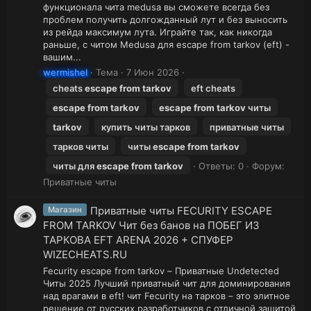
функционала чита medusa вы сможете всегда без
проблем получить долгожданный лут и без выносить
из рейда максимум лута. Играйте так, как никогда
раньше, с читом Medusa для escape from tarkov (eft) -
вашим...
wermishel
Тема
7 Июн 2026
cheats
escape
from
tarkov
eft cheats
escape
from
tarkov
escape
from
tarkov
читы
tarkov
купить читы тарков
приватные читы
тарков читы
читы
escape
from
tarkov
читы для
escape
from
tarkov
Ответы: 0
Форум:
Приватные читы
Приватные читы FECURITY ESCAPE
Магазин
FROM TARKOV Чит без банов на ПОБЕГ ИЗ
ТАРКОВА EFT ARENA 2026 + СПУФЕР
WIZECHEATS.RU
Fecurity escape from tarkov – Приватные Undetected
Читы 2025 Лучший приватный чит для доминирования
над врагами в eft! чит Fecurity на тарков – это элитное
решение от русских разработчиков с отличной защитой