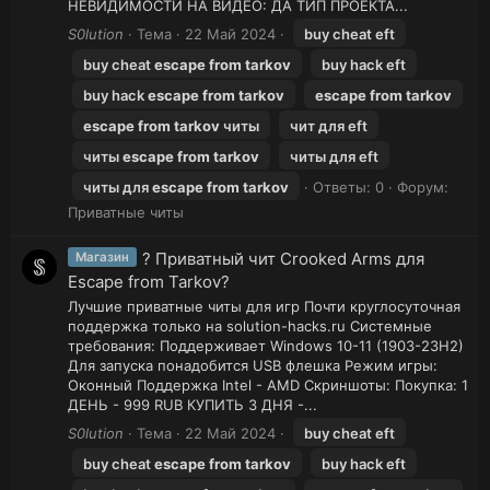
НЕВИДИМОСТИ НА ВИДЕО: ДА ТИП ПРОЕКТА...
S0lution
Тема
22 Май 2024
buy cheat eft
buy cheat
escape
from
tarkov
buy hack eft
buy hack
escape
from
tarkov
escape
from
tarkov
escape
from
tarkov
читы
чит для eft
читы
escape
from
tarkov
читы для eft
читы для
escape
from
tarkov
Ответы: 0
Форум:
Приватные читы
? Приватный чит Crooked Arms для
Магазин
Escape from Tarkov?
Лучшие приватные читы для игр Почти круглосуточная
поддержка только на solution-hacks.ru Системные
требования: Поддерживает Windows 10-11 (1903-23H2)
Для запуска понадобится USB флешка Режим игры:
Оконный Поддержка Intel - AMD Скриншоты: Покупка: 1
ДЕНЬ - 999 RUB КУПИТЬ 3 ДНЯ -...
S0lution
Тема
22 Май 2024
buy cheat eft
buy cheat
escape
from
tarkov
buy hack eft