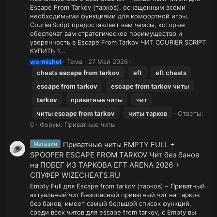
Escape From Tarkov (тарков), оснащенным всеми
необходимыми функциями для комфортной игры.
CourierScript предоставляет вам чамсы, которые
обеспечат вам стратегическое преимущество и
уверенность в Escape From Tarkov ЧИТ COURIER SCRIPT
КУПИТЬ 1...
wermishel
Тема
27 Май 2026
cheats
escape
from
tarkov
eft
eft cheats
escape
from
tarkov
escape
from
tarkov
читы
tarkov
приватные читы
чит
читы
escape
from
tarkov
читы тарков
Ответы:
0
Форум:
Приватные читы
Приватные читы EMPTY FULL +
Магазин
SPOOFER ESCAPE FROM TARKOV Чит без банов
на ПОБЕГ ИЗ ТАРКОВА EFT ARENA 2026 +
СПУФЕР WIZECHEATS.RU
Empty Full для Escape from tarkov (тарков) – Приватный
актуальный чит Безопасный приватный чит на тарков
без банов, имеет самый большой список функций,
среди всех читов для escape from tarkov, с Empty вы