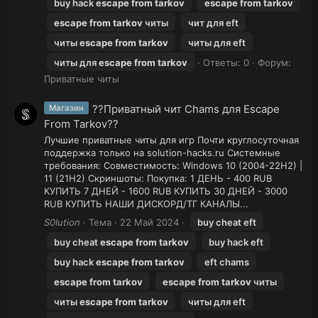
buy hack
escape
from
tarkov
escape
from
tarkov
escape
from
tarkov
читы
чит для eft
читы
escape
from
tarkov
читы для eft
читы для
escape
from
tarkov
Ответы: 0
Форум:
Приватные читы
?‍?Приватный чит Chams для Escape
Магазин
From Tarkov?‍?
Лучшие приватные читы для игр Почти круглосуточная
поддержка только на solution-hacks.ru Системные
требования: Совместимость: Windows 10 (2004-22H2) |
11 (21H2) Скриншоты: Покупка: 1 ДЕНЬ - 400 RUB
КУПИТЬ 7 ДНЕЙ - 1600 RUB КУПИТЬ 30 ДНЕЙ - 3000
RUB КУПИТЬ НАШИ ДИСКОРД/ТГ КАНАЛЫ...
S0lution
Тема
22 Май 2024
buy cheat eft
buy cheat
escape
from
tarkov
buy hack eft
buy hack
escape
from
tarkov
eft chams
escape
from
tarkov
escape
from
tarkov
читы
читы
escape
from
tarkov
читы для eft