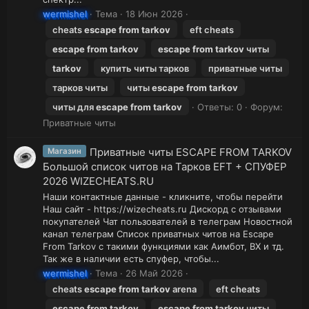
wermishel
Тема
18 Июн 2026
cheats
escape
from
tarkov
eft cheats
escape
from
tarkov
escape
from
tarkov
читы
tarkov
купить читы тарков
приватные читы
тарков читы
читы
escape
from
tarkov
читы для
escape
from
tarkov
Ответы: 0
Форум:
Приватные читы
Приватные читы ESCAPE FROM TARKOV
Магазин
Большой список читов на Тарков EFT + СПУФЕР
2026 WIZECHEATS.RU
Наши контактные данные - кликните, чтобы перейти
Наш сайт - https://wizecheats.ru Дискорд с отзывами
покупателей Чат пользователей в телеграм Новостной
канал телеграм Список приватных читов на Escape
From Tarkov с такими функциями как Аимбот, ВХ и тд.
Так же в наличии есть спуфер, чтобы...
wermishel
Тема
26 Май 2026
cheats
escape
from
tarkov
arena
eft cheats
escape
from
tarkov
escape
from
tarkov
читы