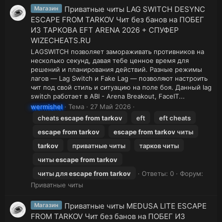
Приватные читы LAG SWITCH DESYNC
Магазин
ESCAPE FROM TARKOV Чит без банов на ПОБЕГ
ИЗ ТАРКОВА EFT ARENA 2026 + СПУФЕР
WIZECHEATS.RU
LAGSWITCH позволяет замораживать противников на
несколько секунд, давая тебе ценное время для
решений и планирования действий. Разные режимы
лагов — Lag Switch и Fake Lag — позволяют настроить
чит под свой стиль и ситуацию на поле боя. Данный lag
switch работает в ABI - Arena Breakout, FaceIT...
wermishel
Тема
27 Май 2026
cheats
escape
from
tarkov
eft
eft cheats
escape
from
tarkov
escape
from
tarkov
читы
tarkov
приватные читы
тарков читы
читы
escape
from
tarkov
читы для
escape
from
tarkov
Ответы: 0
Форум:
Приватные читы
Приватные читы MEDUSA LITE ESCAPE
Магазин
FROM TARKOV Чит без банов на ПОБЕГ ИЗ