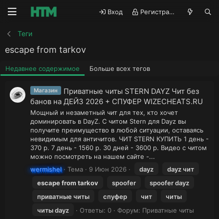
Вход
Регистрация
Теги
escape from tarkov
Недавнее содержимое
Больше всех тегов
Приватные читы STERN DAYZ Чит без
Магазин
банов на ДЕЙЗ 2026 + СПУФЕР WIZECHEATS.RU
Мощный и незаметный чит для тех, кто хочет
доминировать в DayZ. С читом Stern для Dayz вы
получите преимущество в любой ситуации, оставаясь
невидимым для античитов. ЧИТ STERN КУПИТЬ 1 день -
370 р. 7 день - 1560 р. 30 дней - 3600 р. Видео с читом
можно посмотреть на нашем сайте -...
wermishel
Тема
9 Июн 2026
dayz
dayz чит
escape
from
tarkov
spoofer
spoofer dayz
приватные читы
спуфер
чит
читы
читы dayz
Ответы: 0
Форум:
Приватные читы