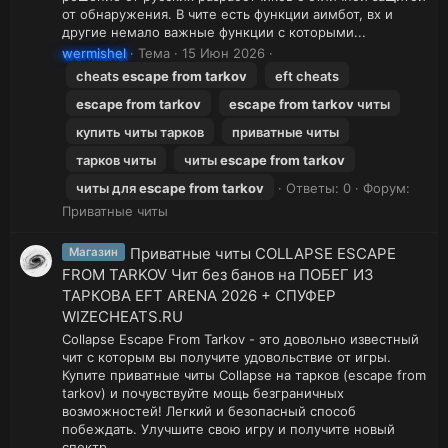
от обнаружения. В чите есть функции аимбот, вх и
другие немало важные функции с которыми...
wermishel
Тема
15 Июн 2026
cheats
escape
from
tarkov
eft cheats
escape
from
tarkov
escape
from
tarkov
читы
купить читы тарков
приватные читы
тарков читы
читы
escape
from
tarkov
читы для
escape
from
tarkov
Ответы: 0
Форум:
Приватные читы
Приватные читы COLLAPSE ESCAPE
Магазин
FROM TARKOV Чит без банов на ПОБЕГ ИЗ
ТАРКОВА EFT ARENA 2026 + СПУФЕР
WIZECHEATS.RU
Collapse Escape From Tarkov - это довольно известный
чит с которым вы получите удовольствие от игры.
Купите приватные читы Collapse на тарков (escape from
tarkov) и почувствуйте мощь безграничных
возможностей! Легкий и безопасный способ
побеждать. Улучшите свою игру и получите новый
спектр...