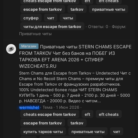
cheats
escape
from
tarkov
eft
eft cheats
escape
from
tarkov
tarkov
приватные читы
спуфер
чит
читы
читы для
escape
from
tarkov
Ответы: 0
Форум:
Приватные читы
Приватные читы STERN CHAMS ESCAPE
Магазин
FROM TARKOV Чит без банов на ПОБЕГ ИЗ
ТАРКОВА EFT ARENA 2026 + СПУФЕР
WIZECHEATS.RU
Stern Chams для Escape from Tarkov – Undetected Чит с
Chams и No Recoil Stern Chams – премиум читы для
Escape from Tarkov от французских разработчиков.
100% Undetected более года ЧИТ STERN CHAMS
КУПИТЬ 1 день - 500 р. 7 дней - 2100 р. 30 дней - 5000
р. НАВСЕГДА - 20000 р. Видео с читом...
wermishel
Тема
1 Июн 2026
cheats
escape
from
tarkov
eft
eft cheats
escape
from
tarkov
tarkov
купить тарков читы
приватные читы
чит