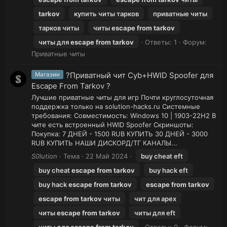
tarkov
купить читы тарков
приватные читы
тарков читы
читы
escape
from
tarkov
читы для
escape
from
tarkov
Ответы: 1
Форум:
Приватные читы
?Приватный чит Cyb+HWID Spoofer для
Магазин
Escape From Tarkov ?
Лучшие приватные читы для игр Почти круглосуточная
поддержка только на solution-hacks.ru Системные
требования: Совместимость: Windows 10 | 1903-22H2 В
чите есть встроенный HWID Spoofer Скриншоты:
Покупка: 7 ДНЕЙ - 1500 RUB КУПИТЬ 30 ДНЕЙ - 3000
RUB КУПИТЬ НАШИ ДИСКОРД/ТГ КАНАЛЫ...
S0lution
Тема
22 Май 2024
buy cheat eft
buy cheat
escape
from
tarkov
buy hack eft
buy hack
escape
from
tarkov
escape
from
tarkov
escape
from
tarkov
читы
чит для apex
читы
escape
from
tarkov
читы для eft