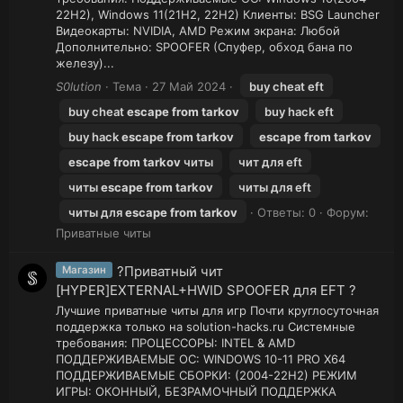
22H2), Windows 11(21H2, 22H2) Клиенты: BSG Launcher
Видеокарты: NVIDIA, AMD Режим экрана: Любой
Дополнительно: SPOOFER (Спуфер, обход бана по
железу)...
S0lution
Тема
27 Май 2024
buy cheat eft
buy cheat
escape
from
tarkov
buy hack eft
buy hack
escape
from
tarkov
escape
from
tarkov
escape
from
tarkov
читы
чит для eft
читы
escape
from
tarkov
читы для eft
читы для
escape
from
tarkov
Ответы: 0
Форум:
Приватные читы
?Приватный чит
Магазин
[HYPER]EXTERNAL+HWID SPOOFER для EFT ?
Лучшие приватные читы для игр Почти круглосуточная
поддержка только на solution-hacks.ru Системные
требования: ПРОЦЕССОРЫ: INTEL & AMD
ПОДДЕРЖИВАЕМЫЕ ОС: WINDOWS 10-11 PRO Х64
ПОДДЕРЖИВАЕМЫЕ СБОРКИ: (2004-22H2) РЕЖИМ
ИГРЫ: ОКОННЫЙ, БЕЗРАМОЧНЫЙ ПОДДЕРЖКА