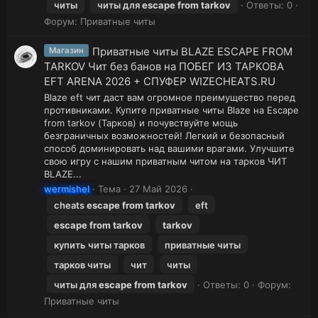
читы
читы для
escape
from
tarkov
Ответы: 0
Форум:
Приватные читы
Приватные читы BLAZE ESCAPE FROM
Магазин
TARKOV Чит без банов на ПОБЕГ ИЗ ТАРКОВА
EFT ARENA 2026 + СПУФЕР WIZECHEATS.RU
Blaze eft чит даст вам огромное преимущество перед
противниками. Купите приватные читы Blaze на Escape
from tarkov (Тарков) и почувствуйте мощь
безграничных возможностей! Легкий и безопасный
способ доминировать над вашими врагами. Улучшите
свою игру c нашим приватным читом на тарков ЧИТ
BLAZE...
wermishel
Тема
27 Май 2026
cheats
escape
from
tarkov
eft
escape
from
tarkov
tarkov
купить читы тарков
приватные читы
тарков читы
чит
читы
читы для
escape
from
tarkov
Ответы: 0
Форум:
Приватные читы