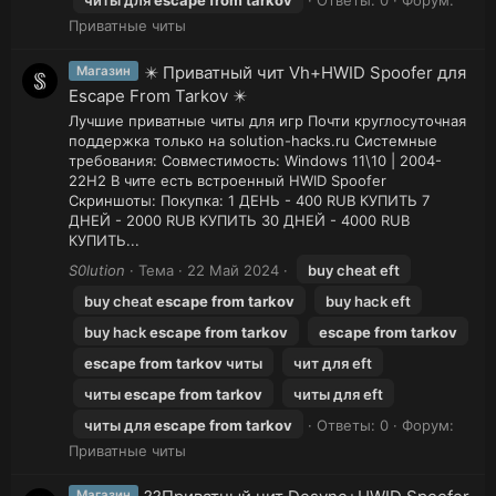
читы для
escape
from
tarkov
Ответы: 0
Форум:
Приватные читы
✴️ Приватный чит Vh+HWID Spoofer для
Магазин
Escape From Tarkov ✴️
Лучшие приватные читы для игр Почти круглосуточная
поддержка только на solution-hacks.ru Системные
требования: Совместимость: Windows 11\10 | 2004-
22H2 В чите есть встроенный HWID Spoofer
Скриншоты: Покупка: 1 ДЕНЬ - 400 RUB КУПИТЬ 7
ДНЕЙ - 2000 RUB КУПИТЬ 30 ДНЕЙ - 4000 RUB
КУПИТЬ...
S0lution
Тема
22 Май 2024
buy cheat eft
buy cheat
escape
from
tarkov
buy hack eft
buy hack
escape
from
tarkov
escape
from
tarkov
escape
from
tarkov
читы
чит для eft
читы
escape
from
tarkov
читы для eft
читы для
escape
from
tarkov
Ответы: 0
Форум:
Приватные читы
Магазин