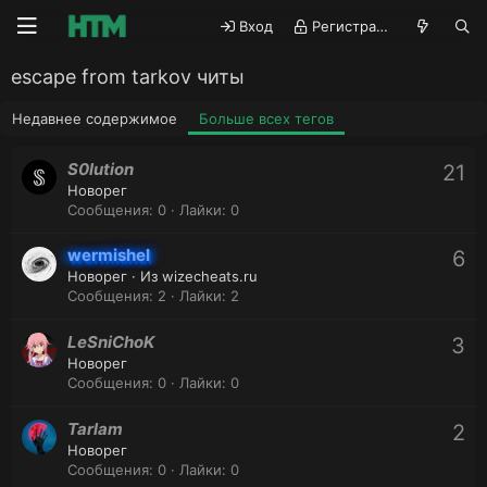
Вход
Регистрация
escape from tarkov читы
Недавнее содержимое
Больше всех тегов
S0lution
21
Новорег
Сообщения
0
Лайки
0
wermishel
6
Новорег
·
Из
wizecheats.ru
Сообщения
2
Лайки
2
LeSniChoK
3
Новорег
Сообщения
0
Лайки
0
Tarlam
2
Новорег
Сообщения
0
Лайки
0