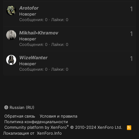
Arotofor
1
Новорег
Сообщения
0
Лайки
0
Mikhail•Khramov
1
Новорег
Сообщения
0
Лайки
0
WizeWanter
1
Новорег
Сообщения
0
Лайки
0
Russian (RU)
Обратная связь
Условия и правила
Политика конфиденциальности
®
Community platform by XenForo
© 2010-2024 XenForo Ltd.
R
S
Локализация от
XenForo.Info
S