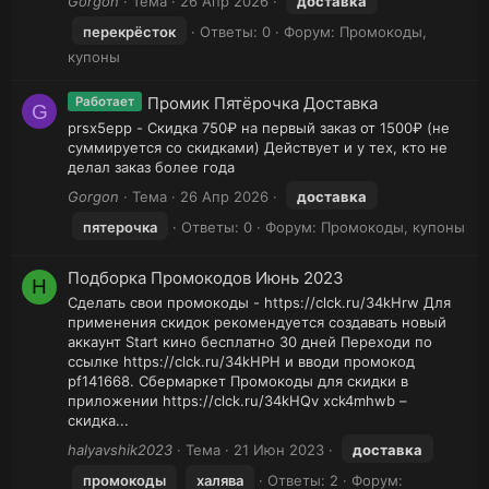
Gorgon
Тема
26 Апр 2026
доставка
перекрёсток
Ответы: 0
Форум:
Промокоды,
купоны
Промик Пятёрочка Доставка
Работает
G
⁡prsx5epp - Скидка 750₽ на первый заказ от 1500₽ (не
суммируется со скидками) Действует и у тех, кто не
делал заказ более года
Gorgon
Тема
26 Апр 2026
доставка
пятерочка
Ответы: 0
Форум:
Промокоды, купоны
Подборка Промокодов Июнь 2023
H
Сделать свои промокоды - https://clck.ru/34kHrw Для
применения скидок рекомендуется создавать новый
аккаунт Start кино бесплатно 30 дней Переходи по
ссылке https://clck.ru/34kHPH и вводи промокод
pf141668. Сбермаркет Промокоды для скидки в
приложении https://clck.ru/34kHQv xck4mhwb –
скидка...
halyavshik2023
Тема
21 Июн 2023
доставка
промокоды
халява
Ответы: 2
Форум: