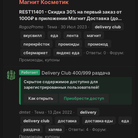
Магнит Косметик
REST11401 - Скидка 30% на первый заказ от
1000₽ в приложении Магнит Доставка (до...
RogozPromo
Тема
30 Июл 2023
delivery
club
вкусвилл
еда
лента
магнит
перекрёсток
промокды
промокод
сбермаркет
яндекс еда
Ответы: 0
Форум:
Промокоды, купоны
Delivery Club 400/999 раздача
Работает
Скрытое содержимое доступно для
зарегистрированных пользователей!
Как открыть
Приобрести доступ
dmtet
Тема
13 Дек 2022
delivery
delivery
club
доставка
доставка еды
еда
раздача
халява
Ответы: 4
Форум:
Промокоды, купоны