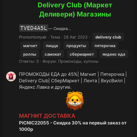
Delivery Club (Маркет
Деливери) Магазины
TVED4A5L
— Скидка...
PromoHomyak
Тема
28 Авг 2023
delivery
club
магнит
пицца
продукты
пятерочка
роллы
самокат
сбермаркет
яндекс еда
Ответы: 0
Форум:
Промокоды, купоны
ПРОМОКОДЫ ЕДА до 45%| Магнит | Пятерочка |
Delivery Club| СберМаркет | Лента | ВкусВилл |
Яндекс Лавка и другие.
МАГНИТ ДОСТАВКА
PICNIC22055 - Скидка 30% на первый заказ от
1000р