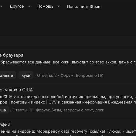
Другое
Помощь
Пополнить Steam
е браузера
брасываются все данные, все куки, выходит со всех акков, даже с 
анные
куки
Ответы: 2
Форум:
Вопросы о ПК
окупках в США
 США Источник данных: любой источник приемлем, при условии, ч
город | почтовый индекс | CVV и связанная информация Ежедневная п
сша
Ответы: 0
Форум:
Базы, запросы с почт, логи
рафий
ении на андроид: Mobispeedy data recovery (ссылка) Плюсы: - ище