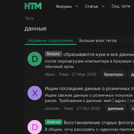
Соц. сети
Форумы
Статьи
Теги
данные
Недавнее содержимое
Больше всех тегов
сбрасываются куки и все данны
Вопрос
D
после перезагрузки компьютера в браузере с
обычный хром
dipex
Тема
27 Мар 2026
браузеры
д
Ищем последние данные о розничных п
X
Ищем свежие данные о розничных покупках в
ранее. Требования к данным: имя | адрес | 
xiniouer
Тема
27 Окт 2025
данные
Восстановление старых фотог
Android
D
В общем, хочу рассказать о чудесном прилож