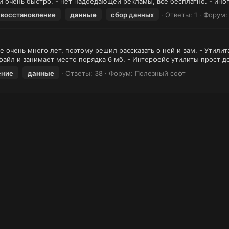
и очень быстро. - нет надоедающей рекламы, всё бесплатно. - иног
восстановление
данные
сбор данных
Ответы: 1
Форум
 очень много лет, поэтому решил рассказать о ней и вам. - Утилит
айл и занимает место порядка 6 мб. - Интерфейс утилиты прост до
ение
данные
Ответы: 38
Форум:
Полезный софт