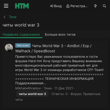
Вход
Регистрация
Теги
читы world war 3
Недавнее содержимое
Больше всех тегов
Читы World War 3 - AimBot / Esp /
Магазин
Wallhack / SpeedBoost
Приветствую Вас уважаемые пользователи и гости
форума Hard-tm! Хочу представить Вашему вниманию
многофункциональный рабочий приватный чит для
игры World War 3 от команды разработчиков CFF-Team!
========================================
============= ТЕХНИЧЕСКАЯ ИНФОРМАЦИЯ
Поддерживаемая...
Mikhail•Khramov
Тема
11 Дек 2021
читы
world
war
3
Ответы: 0
Форум:
Приватные
читы