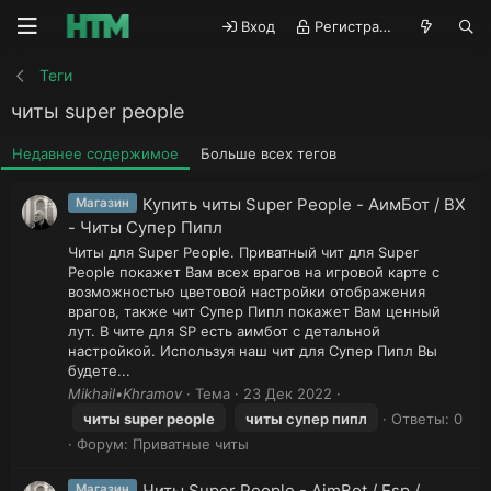
Вход
Регистрация
Теги
читы super people
Недавнее содержимое
Больше всех тегов
Купить читы Super People - АимБот / ВХ
Магазин
- Читы Супер Пипл
Читы для Super People. Приватный чит для Super
People покажет Вам всех врагов на игровой карте с
возможностью цветовой настройки отображения
врагов, также чит Супер Пипл покажет Вам ценный
лут. В чите для SP есть аимбот с детальной
настройкой. Используя наш чит для Супер Пипл Вы
будете...
Mikhail•Khramov
Тема
23 Дек 2022
читы
super
people
читы
супер пипл
Ответы: 0
Форум:
Приватные читы
Читы Super People - AimBot / Esp /
Магазин