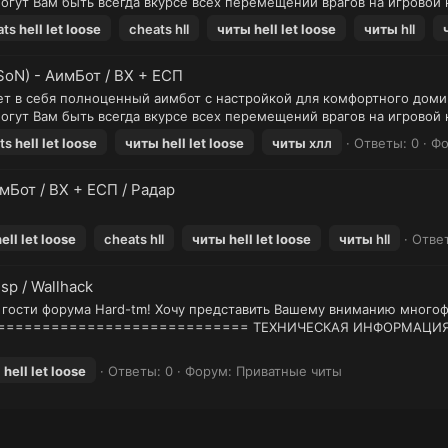
могут Вам быть всегда вкурсе всех перемещений врагов на игровой к
ats
hell
let
loose
cheats hll
читы
hell
let
loose
читы
hll
SoN) - АимБот / ВХ + ЕСП
чает в себя полноценный аимбот с настройкой для комфортного доми
могут Вам быть всегда вкурсе всех перемещений врагов на игровой к
ts
hell
let
loose
читы
hell
let
loose
читы
хлл
Ответы: 0
Фо
имБот / ВХ + ЕСП / Радар
ell
let
loose
cheats hll
читы
hell
let
loose
читы
hll
Отве
sp / Wallhack
гости форума Hard-tm! Хочу представить Вашему вниманию многоф
============================ ТЕХНИЧЕСКАЯ ИНФОРМАЦИЯ По
ы
hell
let
loose
Ответы: 0
Форум:
Приватные читы