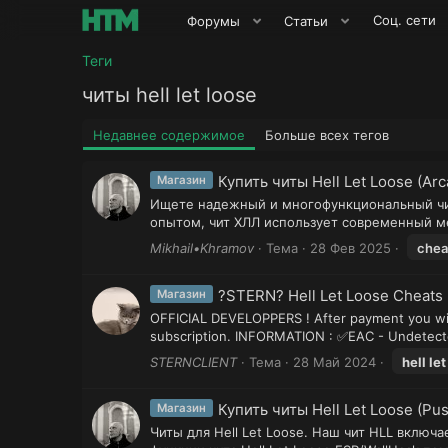
Соц. сети
Форумы
Статьи
Теги
читы hell let loose
Недавнее содержимое
Больше всех тегов
Купить читы Hell Let Loose (A
Магазин
Ищете надежный и многофункциональный чит 
опытом, чит ХЛЛ использует современный ме
Mikhail•Khramov
Тема
28 Фев 2025
chea
?STERN? Hell Let Loose Cheats
Магазин
OFFICIAL DEVELOPPERS ! After payment you will 
subscription. INFORMATION : ✅EAC - Undetect
STERNCLIENT
Тема
28 Май 2024
hell
let
Купить читы Hell Let Loose (Pu
Магазин
Читы для Hell Let Loose. Наш чит HLL вклю