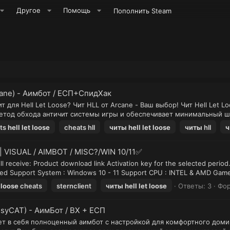
Другое
Помощь
Пополнить Steam
rcane) - Аимбот / ЕСП+СпидХак
для Hell Let Loose? Чит HLL от Arcane - Ваш выбор! Чит Hell Let 
тод обхода античит системы игры и обеспечивает минимальный ша
ts
hell
let
loose
cheats hll
читы
hell
let
loose
читы
hll
ч
 | VISUAL / AIMBOT / MISC?/WIN 10/11✅
receive: Product download link Activation key for the selected period.
ed Support System : Windows 10 - 11 Support CPU : INTEL & AMD Gam
loose
cheats
sternclient
читы
hell
let
loose
Ответы: 3
Фо
ssyCAT) - АимБот / ВХ + ЕСП
чает в себя полноценный аимбот с настройкой для комфортного доми