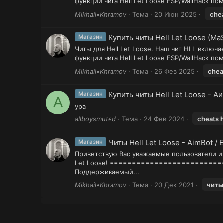
функции чита Hell Let Loose ESP/WallHack по
Mikhail•Khramov
Тема
20 Июн 2025
che
Купить читы Hell Let Loose (Ma
Магазин
Читы для Hell Let Loose. Наш чит HLL вклю
функции чита Hell Let Loose ESP/WallHack по
Mikhail•Khramov
Тема
26 Фев 2025
chea
Купить читы Hell Let Loose - А
Магазин
A
ура
allboysmuted
Тема
24 Фев 2024
cheats
h
Читы Hell Let Loose - AimBot / E
Магазин
Приветствую Вас уважаемые пользователи и 
Let Loose! =========================
Поддерживаемый...
Mikhail•Khramov
Тема
20 Дек 2021
чит