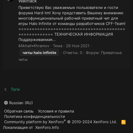
Wallhack
Приветствую Вас уважаемые пользователи и гости
форума Hard-tm! Хочу представить Вашему вниманию
многофункциональный рабочий приватный чит для
игры Halo Infinite от команды разработчиков CFF-Team!
========================================
============= ТЕХНИЧЕСКАЯ ИНФОРМАЦИЯ
Поддерживаемая...
Mikhail•Khramov
Тема
29 Ноя 2021
читы
halo
infinite
Ответы: 0
Форум:
Приватные
читы
Теги
Russian (RU)
Обратная связь
Условия и правила
Политика конфиденциальности
®
Community platform by XenForo
© 2010-2024 XenForo Ltd.
R
S
Локализация от
XenForo.Info
S