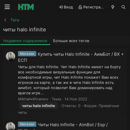
Вход
Регистрация
Теги
читы halo infinite
Недавнее содержимое
Больше всех тегов
Купить читы Halo Infinite - АимБот / ВХ +
Магазин
ЕСП
Читы для Halo Infinite. Чит Halo Infinite имеет на борту
все необходимые визуальные функции для
комфортной игры, чит Halo Infinite покажет Вам всех
игроков на карте, а так же в чите Halo Infinite есть
аимбот, который позволит Вам доминировать над
врагов игре...
Mikhail•Khramov
Тема
14 Ноя 2022
читы
halo
infinite
Ответы: 0
Форум:
Приватные
читы
Читы Halo Infinite - AimBot / Esp /
Магазин