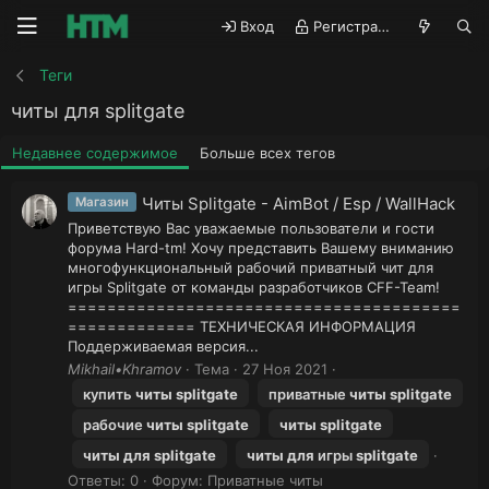
Вход
Регистрация
Теги
читы для splitgate
Недавнее содержимое
Больше всех тегов
Читы Splitgate - AimBot / Esp / WallHack
Магазин
Приветствую Вас уважаемые пользователи и гости
форума Hard-tm! Хочу представить Вашему вниманию
многофункциональный рабочий приватный чит для
игры Splitgate от команды разработчиков CFF-Team!
========================================
============= ТЕХНИЧЕСКАЯ ИНФОРМАЦИЯ
Поддерживаемая версия...
Mikhail•Khramov
Тема
27 Ноя 2021
купить
читы
splitgate
приватные
читы
splitgate
рабочие
читы
splitgate
читы
splitgate
читы
для
splitgate
читы
для
игры
splitgate
Ответы: 0
Форум:
Приватные читы