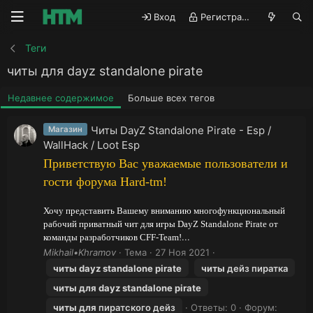
Вход
Регистрация
Теги
читы для dayz standalone pirate
Недавнее содержимое
Больше всех тегов
Читы DayZ Standalone Pirate - Esp /
Магазин
WallHack / Loot Esp
Приветствую Вас уважаемые пользователи и
гости форума
Hard-tm!
Хочу представить Вашему вниманию многофункциональный
рабочий приватный чит для игры DayZ Standalone Pirate от
...
команды разработчиков CFF-Team!
Mikhail•Khramov
Тема
27 Ноя 2021
читы
dayz
standalone
pirate
читы
дейз пиратка
читы
для
dayz
standalone
pirate
читы
для
пиратского дейз
Ответы: 0
Форум: