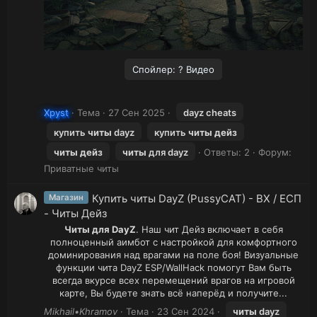
Спойлер:
? Видео
Xpyst
Тема
27 Сен 2025
dayz cheats
купить
читы
dayz
купить
читы
дейз
читы
дейз
читы
для dayz
Ответы: 2
Форум:
Приватные читы
Купить читы DayZ (PussyCAT) - ВХ / ЕСП
Магазин
- Читы Дейз
Читы для DayZ
. Наш чит Дейз включает в себя
полноценный аимбот с настройкой для комфортного
доминирования над врагами на поле боя! Визуальные
функции чита DayZ ESP/WallHack помогут Вам быть
всегда вкурсе всех перемещений врагов на игровой
карте, Вы будете знать всё наперёд и получите...​
Mikhail•Khramov
Тема
23 Сен 2024
читы
dayz