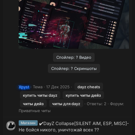
Спойлер:
? Видео
Спойлер:
?️ Скриншоты
Xpyst
Тема
17 Дек 2025
dayz cheats
купить
читы
dayz
купить
читы
дейз
читы
дейз
читы
для dayz
Ответы: 2
Форум:
Приватные читы
✔️DayZ Collapse[SILENT AIM, ESP, MISC]-
Магазин
Не бойся никого, уничтожай всех ??