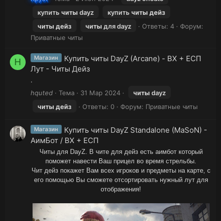
купить
читы
dayz
купить
читы
дейз
читы
дейз
читы
для dayz
Ответы: 4
Форум:
Приватные читы
Купить читы DayZ (Arcane) - ВХ + ЕСП
Магазин
H
Лут - Читы Дейз
.
hquted
Тема
31 Мар 2024
читы
dayz
читы
дейз
Ответы: 0
Форум:
Приватные читы
Купить читы DayZ Standalone (MaSoN) -
Магазин
АимБот / ВХ + ЕСП
Читы для DayZ. В чите для дейз есть аимбот который
поможет навести Ваш прицел во время стрельбы.
Чит дейз покажет Вам всех игроков и предметы на карте, с
его помощью Вы сможете отсортировать нужный лут для
отображения!