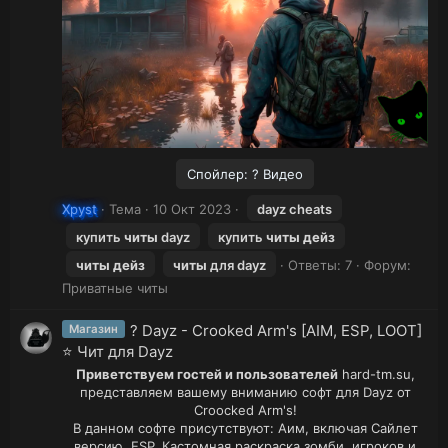
Спойлер:
? Видео
Xpyst
Тема
10 Окт 2023
dayz cheats
купить
читы
dayz
купить
читы
дейз
читы
дейз
читы
для dayz
Ответы: 7
Форум:
Приватные читы
? Dayz - Crooked Arm's [AIM, ESP, LOOT]
Магазин
⭐ Чит для Dayz
Приветствуем гостей и пользователей
hard-tm.su,
представляем вашему вниманию софт для Dayz от
Croocked Arm's!
В данном софте присутствуют: Аим, включая Сайлет
версию, ESP, Кастомная раскраска зомби, игроков и