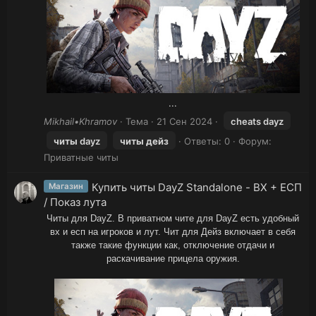
...​
Mikhail•Khramov
Тема
21 Сен 2024
cheats dayz
читы
dayz
читы
дейз
Ответы: 0
Форум:
Приватные читы
Купить читы DayZ Standalone - ВХ + ЕСП
Магазин
/ Показ лута
Читы для DayZ. В приватном чите для DayZ есть удобный
вх и есп на игроков и лут. Чит для Дейз включает в себя
также такие функции как, отключение отдачи и
раскачивание прицела оружия.