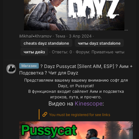
...​
Mikhail•Khramov
Тема
3 Апр 2024
cheats dayz standalone
читы
dayz standalone
читы
дейз
Ответы: 0
Форум:
Приватные читы
? Dayz Pussycat [Silent AIM, ESP] ? Аим +
Магазин
Подсветка ? Чит для Dayz
Представляем вашему вашему вниманию софт для
Dayz, от Pussycat!
В функционал входит сайлент Аим и подсветка
игроков, лута, и прочего.
Видео на
Kinescope
:
You must be registered for see links