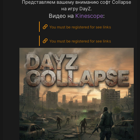
Представляем вашему вниманию софт Collapse
на игру DayZ.
Видео на
Kinescope
:
You must be registered for see links
You must be registered for see links