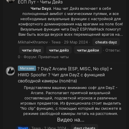
ЕСП Лут - Читы Дейз
Читы Dayz
. Наш чит Дейз включает в себя
полноценный аимбот с магическими пулями, и все
необходимые визуальные функции с настройкой для
комфортного доминирования над врагами на поле боя!
Визуальные функции чита DayZ ESP/WallHack помогут
Вам быть всегда вкурсе всех перемещений врагов на...​
Mikhail•Khramov
Тема
29 Мар 2024
cheats dayz
читы
dayz
читы
дейз
читы
дейз
и
Ответы:
0
Форум:
Приватные читы
? DayZ Arcane [ESP, MISC, No clip] +
Магазин
HWID Spoofer ? Чит для DayZ с функцией
свободной камеры (полёта)
Представляем вашему вниманию софт для DayZ -
Arcane. Располагает приятной визуальной
составляющей, подсветкой игроков и различных
игровых предметов. Из функционала стоит выделить
"No clip" функцию, с помощью который вы сможете в
режиме свободной камеры летать на расстояния.
Видео на...
Xpyst
Тема
2 Июн 2024
dayz cheats