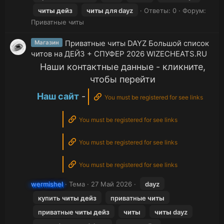
читы
дейз
читы
для dayz
Ответы: 0
Форум:
Приватные читы
Приватные читы DAYZ Большой список
Магазин
читов на ДЕЙЗ + СПУФЕР 2026 WIZECHEATS.RU
Наши контактные данные - кликните,
чтобы перейти
Наш сайт
-
You must be registered for see links
You must be registered for see links
You must be registered for see links
You must be registered for see links
wermishel
Тема
27 Май 2026
dayz
купить
читы
дейз
приватные
читы
приватные
читы
дейз
читы
читы
dayz