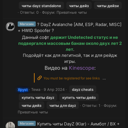
читы
dayz standalone
читы
дейз
читы
дейз
и
Ответы: 0
Форум:
Приватные читы
? DayZ Avalanche [AIM, ESP, Radar, MISC]
Магазин
+ HWID Spoofer ?
Данный софт
держит Undetected статус и не
подвергался массовым банам около двух лет 2
лет
.
Подойдёт как для легитной, так и для рейдж
игры.
Видео на
Kinescope
:
...​
You must be registered for see links
Xpyst
Тема
9 Апр 2024
dayz cheats
купить
читы
dayz
купить
читы
дейз
читы
дейз
читы
для dayz
Ответы: 1
Форум:
Приватные читы
Купить читы DayZ (Klar) - Аимбот / ВХ +
Магазин