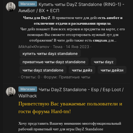
Купить читы DayZ Standalone (RING-1) -
Магазин
АимБот / ВХ + EСП
Читы для DayZ
. В приватном чите для дейз
есть аимбот и
отключение отдачи и раскачивания прицела
.
Чит дейз покажет Вам всех игроков и предметы на карте, с его
помощью Вы сможете отсортировать нужный лут для
отображения! В чите дейз также есть
спидхак
для...
Mikhail•Khramov
Тема
14 Янв 2023
купить
читы
dayz standalone
приватные
читы
dayz standalone
читы
dayz
читы
dayz standalone
читы
дейз
читы
дейз
и
Ответы: 0
Форум:
Приватные читы
Читы DayZ Standalone - Esp / Esp Loot /
Магазин
Wallhack
Приветствую Вас уважаемые пользователи и
гости форума
Hard-tm!
Хочу представить Вашему вниманию многофункциональный
рабочий приватный чит для игры
DayZ Standalone