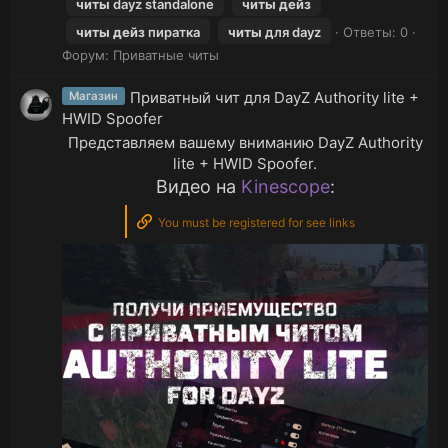
читы
dayz standalone
читы
дейз
читы
дейз
пиратка
читы
для dayz
Ответы: 0
Форум:
Приватные читы
Приватный чит для DayZ Authority lite +
Магазин
HWID Spoofer
Представляем вашему вниманию DayZ Authority
lite + HWID Spoofer.
Видео на
Kinescope
:
You must be registered for see links