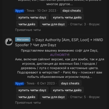
многое другое...​
Xpyst
Тема
10 Окт 2023
dayz cheats
купить
читы
dayz
купить
читы
дейз
читы
дейз
читы
для dayz
Ответы: 3
Форум:
Приватные читы
✨ Dayz Authority [Aim, ESP, Loot] + HWID
Магазин
Spoofer ? Чит для Dayz
Представляем вашему вниманию софт для Dayz,
AUTHORITY
!
Аим, включая сайлент версию, как для зомби, так и для
игроков, дистанция до военных баз / городов /
деревень / лута с покраской в кастомные цвета.
Подозревают в читерстве? - Panic Key - поможет вам
побыть обыкновенным игроком перед...​
Xpyst
Тема
6 Окт 2023
dayz cheats
купить
читы
dayz
купить
читы
дейз
читы
дейз
читы
для dayz
Ответы: 5
Форум:
Приватные читы