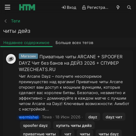
Вход
Регистрация
Теги
читы дейз
Недавнее содержимое
Больше всех тегов
Приватные читы ARCANE + SPOOFER
Магазин
DAYZ Чит без банов на ДЕЙЗ 2026 + СПУФЕР
WIZECHEATS.RU
Чит Arcane Dayz – получите неоспоримое
преимущество над врагами! Приватные читы Arcane
откроют вам доступ к мощным функциям, которые
сделают вас королем битвы. Безопасно, незаметно и
эффективно – доминируйте в каждом матче с лучшим
читом Arcane на Dayz! Ключевые возможности: Аимбот
с настройкой...
wermishel
Тема
18 Июн 2026
dayz
dayz чит
spoofer dayz
купить
читы
дейз
приватные
читы
чит
читы
читы
dayz