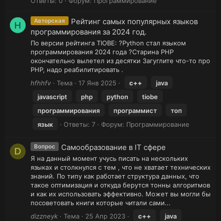
Ответы: 0
Форум:
Программирование
Рейтинг самых популярных языков
Авторская
H
программирования за 2024 год.
По версии рейтинга TIOBE: ?Python стал языком
программирования 2024 года ?Старина PHP
окончательно вылетел из десятки Загуглите что-то про
PHP, надо реабилитировать .
hfhhfv
Тема
17 Янв 2025
c++
java
javascript
php
python
tiobe
программирования
программист
топ
язык
Ответы: 7
Форум:
Программирование
Самообразование в IT сфере
Вопрос
D
Я на данный момент учусь писать на нескольких
языках и столкнулся с тем , что не хватает технических
знаний. По типу как работает структура данных, что
такое оптимизация и откуда берутся тонны алгоритмов
и как их использовать эффективно. Может вы могли бы
посоветовать книги которые читали сами...
dizzneyk
Тема
25 Апр 2023
c++
java