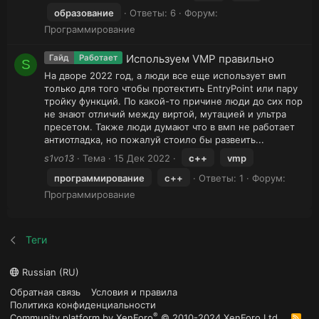
образование
Ответы: 6
Форум:
Программирование
Используем VMP правильно
Гайд
Работает
S
На дворе 2022 год, а люди все еще использует вмп
только для того чтобы протектить EntryPoint или пару
тройку функций. По какой-то причине люди до сих пор
не знают отличий между виртой, мутацией и ультра
пресетом. Также люди думают что в вмп не работает
антиотладка, но пожалуй стоило бы развеить...
s1vo13
Тема
15 Дек 2022
c++
vmp
программирование
с++
Ответы: 1
Форум:
Программирование
Теги
Russian (RU)
Обратная связь
Условия и правила
Политика конфиденциальности
®
Community platform by XenForo
© 2010-2024 XenForo Ltd.
R