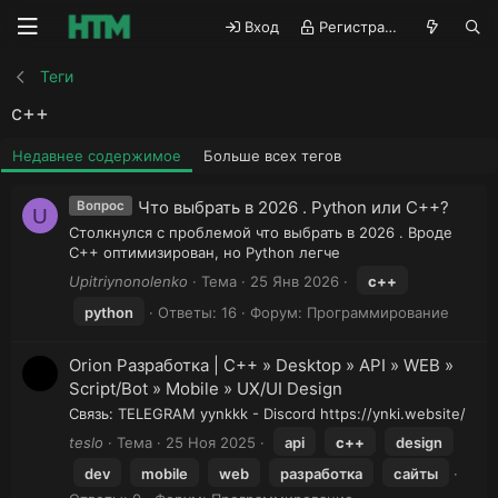
Вход
Регистрация
Теги
c++
Недавнее содержимое
Больше всех тегов
Что выбрать в 2026 . Python или C++?
Вопрос
U
Столкнулся с проблемой что выбрать в 2026 . Вроде
C++ оптимизирован, но Python легче
Upitriynonolenko
Тема
25 Янв 2026
c++
python
Ответы: 16
Форум:
Программирование
Orion Разработка | C++ » Desktop » API » WEB »
Script/Bot » Mobile » UX/UI Design
Связь: TELEGRAM yynkkk - Discord https://ynki.website/
teslo
Тема
25 Ноя 2025
api
c++
design
dev
mobile
web
разработка
сайты