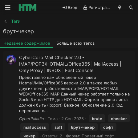
Вход
Регистрация
Теги
брут-чекер
Недавнее содержимое
Больше всех тегов
CyberCorp Mail Checker 2.0 -
IMAP/POP3/HOTMAIL/Office365 | MailAccess |
Only Proxy | INBOX | Fast Console
Представляю вам обновленный чекер
Hotmail/MIX/Office365 версии 2.0 а также любых
других почт, работающих по IMAP/POP3/HOTMAIL
WEB/Office365 IMAP Данный чекер работает только на
Socks5 и на HTTP для HOTMAIL. Формат прокси листа
должен быть (ip:port) Важное: Обновление 2.0 Код
переписан с...
CyberPaladin
Тема
2 Сен 2025
brute
checker
mail access
soft
брут-чекер
софт
чекер
Ответы: 2
Форум:
Приватный софт