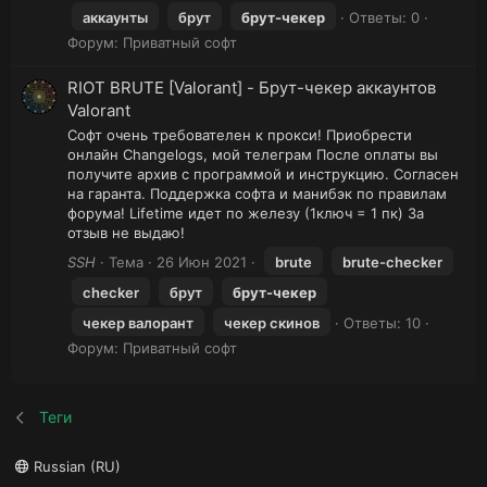
аккаунты
брут
брут-чекер
Ответы: 0
Форум:
Приватный софт
RIOT BRUTE [Valorant] - Брут-чекер аккаунтов
Valorant
Софт очень требователен к прокси! Приобрести
онлайн Changelogs, мой телеграм После оплаты вы
получите архив с программой и инструкцию. Согласен
на гаранта. Поддержка софта и манибэк по правилам
форума! Lifetime идет по железу (1ключ = 1 пк) За
отзыв не выдаю!
SSH
Тема
26 Июн 2021
brute
brute-checker
checker
брут
брут-чекер
чекер валорант
чекер скинов
Ответы: 10
Форум:
Приватный софт
Теги
Russian (RU)