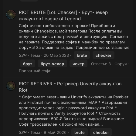
RIOT BRUTE [LoL Checker] - Брут-чекер
аккаунтов League of Legend
Софт очень требователен к прокси! Приобрести
онлайн Changelogs, мой телеграм После оплаты вы
получите архив с программой и инструкцию. Согласен
на гаранта. Поддержка софта и манибэк по правилам
форума! За отзыв не выдаю! Лицензионное соглашение
SSH
Тема
20 Мар 2023
brute
checker
брут
брут-чекер
чекер
Ответы: 3
Форум:
Приватный софт
RIOT RETRIVER - Ретривер Unverify аккаунтов
Riot
* Софт умеет вязать ваши Unverify аккаунты на Rambler
или Firstmail почты с включенным IMAP * Авторизация
происходит через login : password аккаунта Riot *
Получать почты с Verify аккаунтов Riot * Стоимость
перепривязкаи: 500 ₽ За отзыв не выдаю! Внимание:
Софт требователен к прокси! Мой канал...
SSH
Тема
9 Май 2026
brute
checker