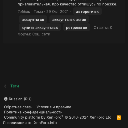
привлекательная, про качество отпишусь по поезже.
Tabloid
Тема
29 Окт 2021
автореги
вк
аккаунты
вк
аккаунты
вк
актив
купить аккаунты
вк
ретривы
вк
Ответы: 0
Форум:
Соц. сети
Теги
Russian (RU)
Обратная связь
Условия и правила
Политика конфиденциальности
®
Community platform by XenForo
© 2010-2024 XenForo Ltd.
R
S
Локализация от
XenForo.Info
S