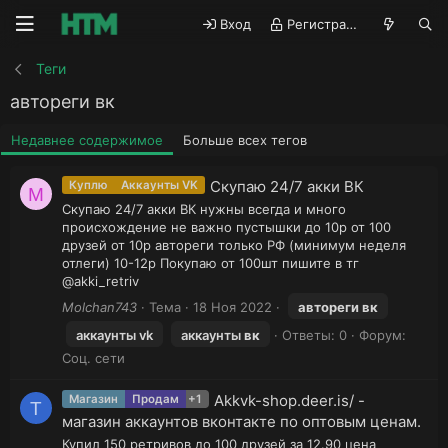
Вход
Регистрация
Теги
автореги вк
Недавнее содержимое
Больше всех тегов
Скупаю 24/7 акки ВК
Куплю
Аккаунты VK
M
Скупаю 24/7 акки ВК нужны всегда и много
происхождение не важно пустышки до 10р от 100
друзей от 10р автореги только РФ (минимум неделя
отлеги) 10-12р Покупаю от 100шт пишите в тг
@akki_retriv
Molchan743
Тема
18 Ноя 2022
автореги
вк
аккаунты vk
аккаунты
вк
Ответы: 0
Форум:
Соц. сети
Akkvk-shop.deer.is/ -
Магазин
Продам
+1
T
магазин аккаунтов вконтакте по оптовым ценам.
Купил 150 ретривов до 100 друзей за 12.90 цена