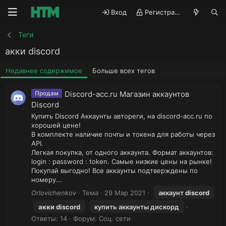
Вход
Регистрация
Теги
акки discord
Недавнее содержимое
Больше всех тегов
Discord-acc.ru Магазин аккаунтов
Продам
Discord
Купить Discord Аккаунты автореги, на discord-acc.ru по
хорошей цене!
В комплекте наличие почты и токена для работы через
API.
Легкая покупка, от одного аккаунта. Формат аккаунтов:
login : password : token. Самые низкие цены на рынке!
Покупай выгодно! Все аккаунты подтверждены по
номеру...
Orlovichenkov
Тема
29 Мар 2021
аккаунт
discord
акки
discord
купить аккаунты дискорд
Ответы: 14
Форум:
Соц. сети