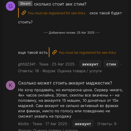
сколько стоит акк стим?
Steam
G
скок такой будет
You must be registered for see links
стоить?
--- Добавлено позже:
25 Авг 2025
---
еще такой есть
You must be registered for see links
ghfd2341
Тема
25 Авг 2025
аккаунт
стим
Ответы: 18
Форум:
Оценка товара / услуги
Сколько может стоить аккаунт маджестик?
K
Не хочу продавать, но интересна цена. Сервер чикаго,
4к+ часов онлайна, 30лвл, скиллы все вкачены +- на
половину, на аккаунте 15 машин, 10 донатных от 15к
маджей. Сам аккаунт не сильно активный во фраках
или фамках, никто по голосу или поведению не
сможет указать на продажу
Kiotto
Тема
17 Авг 2025
аккаунт
Ответы: 9
Форум:
Оценка товара / услуги