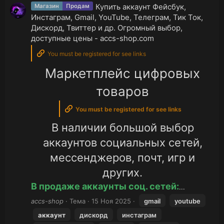
Купить аккаунт Фейсбук,
Магазин
Продам
Инстаграм, Gmail, YouTube, Телеграм, Тик Ток,
Дискорд, Твиттер и др. Огромный выбор,
доступные цены - accs-shop.com
You must be registered for see links
Маркетплейс цифровых
товаров
You must be registered for see links
В наличии большой выбор
аккаунтов социальных сетей,
мессенджеров, почт, игр и
других.
В продаже аккаунты соц. сетей:
...
accs-shop
Тема
15 Ноя 2025
gmail
youtube
аккаунт
дискорд
инстаграм