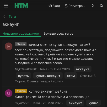
Вход
Регистрация
Теги
аккаунт
Недавнее содержимое
Больше всех тегов
почем можно купить аккаунт стим?
Steam
F
всех приветствую, подскажите пожалуйста почем с
нынешней системой рейтинга можно купить акк с
легендой-властилином? и где это можно сделать
выгоднее и безопаснее всеоо
fjsjkdskdkakdk
Тема
19 Июл 2026
аккаунт
купить
купить
аккаунт
стим
Ответы: 3
Форум:
Оценка товара / услуги
Куплю аккаунт фейсит
Куплю
U
Куплю фейсит 10 лвл с праймом и верификации
ukyad225
Тема
25 Май 2026
аккаунт
куплю