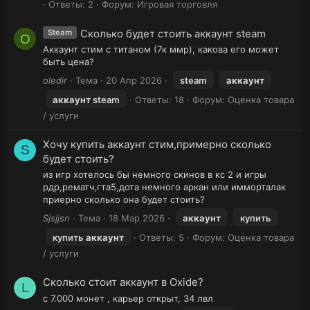
Ответы: 2
Форум:
Игровая торговля
Сколько будет стоить аккаунт steam
Steam
O
Аккаунт стим с титаном (7к ммр), какова его может
быть цена?
oledir
Тема
20 Апр 2026
steam
аккаунт
аккаунт
steam
Ответы: 18
Форум:
Оценка товара
/ услуги
Хочу купить аккаунт стим,примерно сколько
S
будет стоить?
из игр хотелось бы немного скинов в кс 2 и игры
рдр,рематч,гта5,дота немного аркан или имморталак
приерно сколько она будет стоить?
Sjsjjsn
Тема
18 Мар 2026
аккаунт
купить
купить
аккаунт
Ответы: 5
Форум:
Оценка товара
/ услуги
Сколько стоит аккаунт в Oxide?
L
с 7.000 монет , карьер открыт, 34 лвл