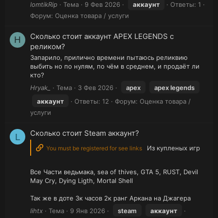
lomtikRip
Тема
9 Фев 2026
аккаунт
Ответы: 1
Форум:
Оценка товара / услуги
Сколько стоит аккаунт APEX LEGENDS с
H
реликом?
Запарило, прилично времени пытаюсь реликвию
выбить но по нулям, по чём в среднем, и продаёт ли
кто?
Hryak_
Тема
3 Фев 2026
apex
apex legends
аккаунт
Ответы: 12
Форум:
Оценка товара /
услуги
Сколько стоит Steam аккаунт?
L
Из купленых игр
You must be registered for see links
Все Части ведьмака, sea of thives, GTA 5, RUST, Devil
May Cry, Dying Ligth, Mortal Shell
Так же в доте 3к часов 2к ранг Аркана на Джагера
lihtx
Тема
9 Янв 2026
steam
аккаунт