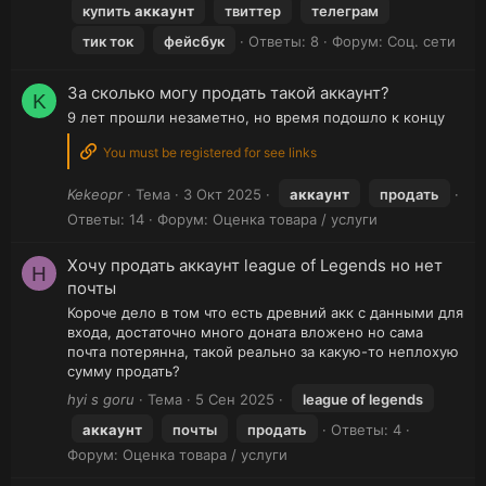
купить
аккаунт
твиттер
телеграм
тик ток
фейсбук
Ответы: 8
Форум:
Соц. сети
За сколько могу продать такой аккаунт?
K
9 лет прошли незаметно, но время подошло к концу
You must be registered for see links
Kekeopr
Тема
3 Окт 2025
аккаунт
продать
Ответы: 14
Форум:
Оценка товара / услуги
Хочу продать аккаунт league of Legends но нет
H
почты
Короче дело в том что есть древний акк с данными для
входа, достаточно много доната вложено но сама
почта потерянна, такой реально за какую-то неплохую
сумму продать?
hyi s goru
Тема
5 Сен 2025
league of legends
аккаунт
почты
продать
Ответы: 4
Форум:
Оценка товара / услуги