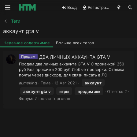
Вход
Регистрация
Теги
аккаунт gta v
Недавнее содержимое
Больше всех тегов
ДВА ЛИЧНЫХ АККАУНТА GTA V
Продам
Продам два личных аккаунта GTA V С прокачкой 350
руб Без прокачки 200 руб Любые проверки. Отвязка
почты через дискорд, для связи писать в ЛС
aLmeking
Тема
12 Авг 2021
аккаунт
аккаунт
gta
v
игры
продам акк
Ответы: 2
Форум:
Игровая торговля