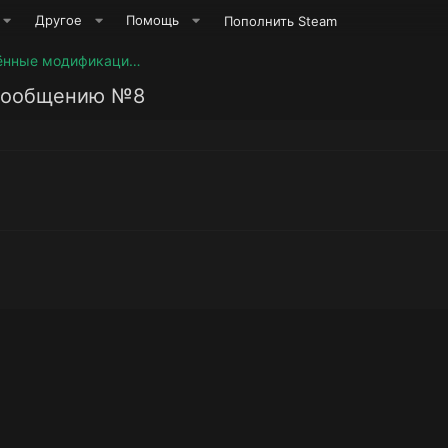
Другое
Помощь
Пополнить Steam
Мини сборка "Запрещённые модификации" 1.32.х.х
 сообщению №8