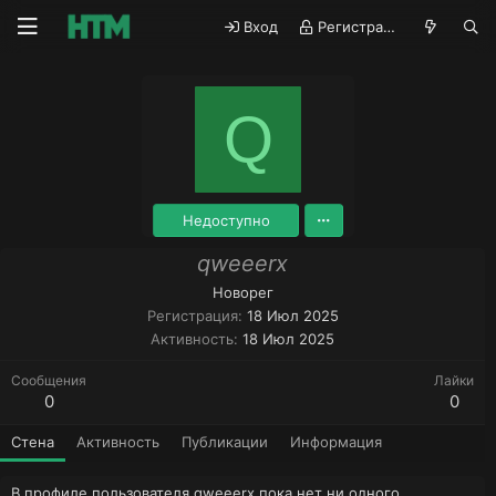
Вход
Регистрация
Q
Недоступно
qweeerx
Новорег
Регистрация
18 Июл 2025
Активность
18 Июл 2025
Сообщения
Лайки
0
0
Стена
Активность
Публикации
Информация
В профиле пользователя qweeerx пока нет ни одного