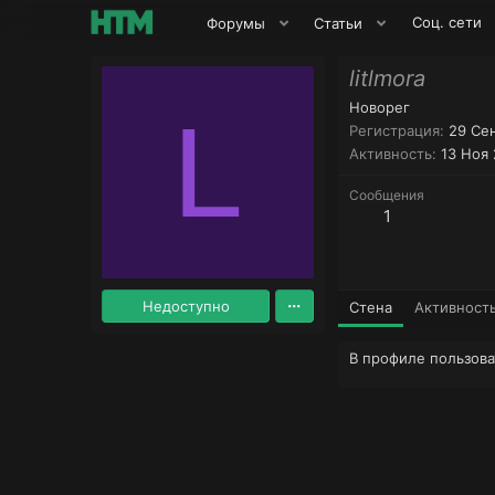
Соц. сети
Форумы
Статьи
litlmora
Новорег
L
Регистрация
29 Се
Активность
13 Ноя
Сообщения
1
Недоступно
Стена
Активност
В профиле пользоват