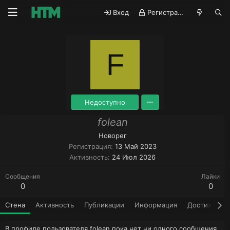
Вход
Регистрация
F
Недоступно
folean
Новорег
Регистрация
13 Май 2023
Активность
24 Июл 2026
Сообщения
Лайки
0
0
Стена
Активность
Публикации
Информация
Достижения
В профиле пользователя folean пока нет ни одного сообщения.