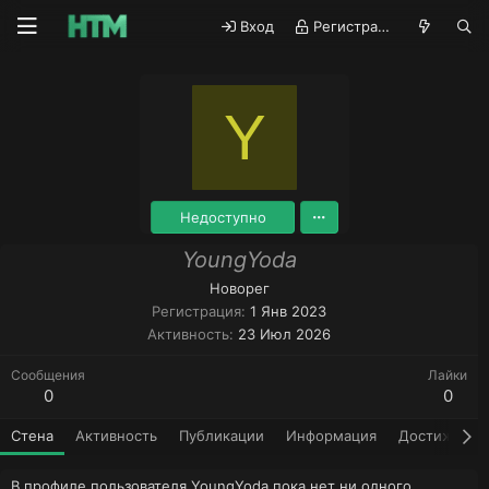
Вход
Регистрация
Y
Недоступно
YoungYoda
Новорег
Регистрация
1 Янв 2023
Активность
23 Июл 2026
Сообщения
Лайки
0
0
Стена
Активность
Публикации
Информация
Достижения
В профиле пользователя YoungYoda пока нет ни одного