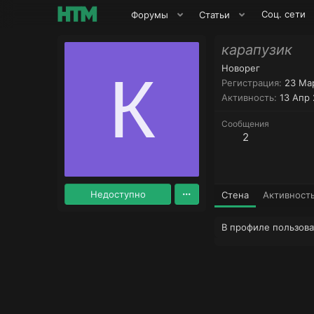
Соц. сети
Форумы
Статьи
карапузик
Новорег
К
Регистрация
23 Ма
Активность
13 Апр
Сообщения
2
Недоступно
Стена
Активност
В профиле пользова