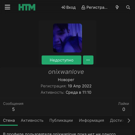
Вход
Регистрация
Недоступно
onixwanlove
Новорег
Регистрация
19 Апр 2022
Активность
Среда в 11:10
Сообщения
Лайки
5
0
Стена
Активность
Публикации
Информация
Достижения
В профиле пользователя onixwanlove пока нет ни одного